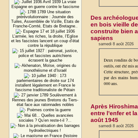
Juillet 1936 Avril 1939 La vraie
Espagne en guerre contre le fascisme
1788 1789 Une situation
Des archéologue
prérévolutionnaire : Journée des
Tuiles, Assemblée de Vizille, Etats de
en bois vieille de
Franche-Comté, Etats de Bretagne..
construite bien 
Espagne 17 et 18 juillet 1936
L’armée, les riches, la droite, l’Eglise
sapiens
et les fascistes lancent un coup d’état
samedi 8 août 2026
contre la république
15 juillet 1927 : patronat, justice,
police et fascistes autrichiens
Deux rondins de boi
écrasent la gauche
outils, ont été mis 
Akhenaton, Moïse, origines du
monothéisme et d’Israël
Cette structure, pr
10 juillet 1940 : 173
par des mains huma
parlementaires de droite sur 174
000 ans.
installent légalement en France le
fascisme traditionaliste de Pétain
27 janvier 1789 Soulèvement à
Rennes des jeunes Bretons du Tiers-
état face aux ratonnades nobles
Après Hiroshima 
Poèmes contre la guerre
entre l’enfer et 
Mai 68... Quelles avancées
août 1945
sociales ? Qu’en reste-t-il ?...
Non à la privatisation des barrages
samedi 8 août 2026
hydroélectriques !
Le maoïsme en France (histoire