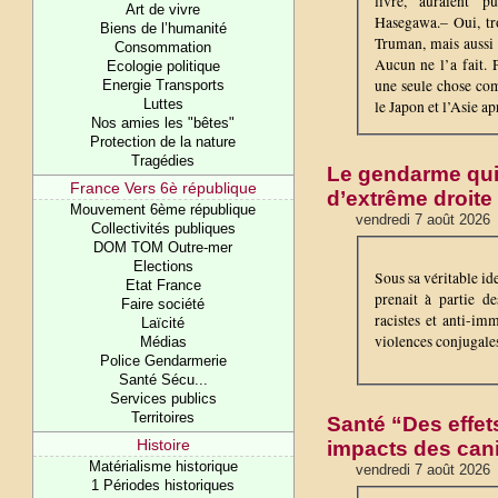
livre, auraient 
Art de vivre
Hasegawa.– Oui, tro
Biens de l’humanité
Truman, mais aussi 
Consommation
Aucun ne l’a fait.
Ecologie politique
une seule chose com
Energie Transports
Luttes
le Japon et l’Asie apr
Nos amies les "bêtes"
Protection de la nature
Tragédies
Le gendarme qui
France Vers 6è république
d’extrême droite
Mouvement 6ème république
vendredi 7 août 2026
Collectivités publiques
DOM TOM Outre-mer
Elections
Sous sa véritable id
Etat France
prenait à partie de
Faire société
racistes et anti-imm
Laïcité
violences conjugale
Médias
Police Gendarmerie
Santé Sécu...
Services publics
Territoires
Santé “Des effet
Histoire
impacts des cani
Matérialisme historique
vendredi 7 août 2026
1 Périodes historiques