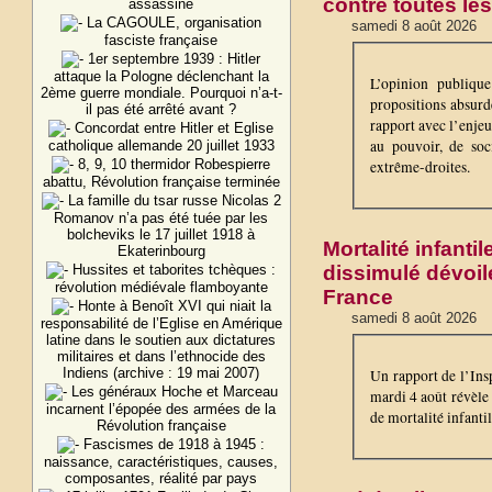
contre toutes le
assassiné
La CAGOULE, organisation
samedi 8 août 2026
fasciste française
1er septembre 1939 : Hitler
attaque la Pologne déclenchant la
L’opinion publiqu
2ème guerre mondiale. Pourquoi n’a-t-
propositions absurd
il pas été arrêté avant ?
rapport avec l’enjeu
Concordat entre Hitler et Eglise
au pouvoir, de soc
catholique allemande 20 juillet 1933
8, 9, 10 thermidor Robespierre
extrême-droites.
abattu, Révolution française terminée
La famille du tsar russe Nicolas 2
Romanov n’a pas été tuée par les
bolcheviks le 17 juillet 1918 à
Mortalité infanti
Ekaterinbourg
dissimulé dévoile
Hussites et taborites tchèques :
révolution médiévale flamboyante
France
Honte à Benoît XVI qui niait la
samedi 8 août 2026
responsabilité de l’Eglise en Amérique
latine dans le soutien aux dictatures
militaires et dans l’ethnocide des
Indiens (archive : 19 mai 2007)
Un rapport de l’Insp
Les généraux Hoche et Marceau
mardi 4 août révèle 
incarnent l’épopée des armées de la
de mortalité infantil
Révolution française
Fascismes de 1918 à 1945 :
naissance, caractéristiques, causes,
composantes, réalité par pays