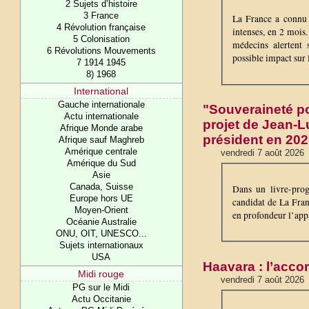
2 Sujets d’histoire
3 France
La France a connu p
4 Révolution française
intenses, en 2 mois.
5 Colonisation
médecins alertent
6 Révolutions Mouvements
possible impact sur 
7 1914 1945
8) 1968
International
Gauche internationale
"Souveraineté po
Actu internationale
projet de Jean-Lu
Afrique Monde arabe
président en 20
Afrique sauf Maghreb
Amérique centrale
vendredi 7 août 2026
Amérique du Sud
Asie
Canada, Suisse
Dans un livre-prog
Europe hors UE
candidat de La Fran
Moyen-Orient
en profondeur l’appa
Océanie Australie
ONU, OIT, UNESCO...
Sujets internationaux
USA
Haavara : l’accor
Midi rouge
vendredi 7 août 2026
PG sur le Midi
Actu Occitanie