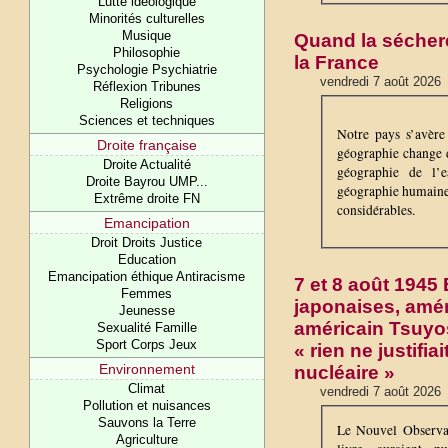
Lutte idéologique
Minorités culturelles
Musique
Quand la sécher
Philosophie
la France
Psychologie Psychiatrie
vendredi 7 août 2026
Réflexion Tribunes
Religions
Sciences et techniques
Notre pays s’avère
Droite française
géographie change d
Droite Actualité
géographie de l’e
Droite Bayrou UMP...
géographie humaine
Extrême droite FN
considérables.
Emancipation
Droit Droits Justice
Education
Emancipation éthique Antiracisme
7 et 8 août 1945
Femmes
japonaises, améri
Jeunesse
américain Tsuy
Sexualité Famille
Sport Corps Jeux
« rien ne justifia
Environnement
nucléaire »
Climat
vendredi 7 août 2026
Pollution et nuisances
Sauvons la Terre
Le Nouvel Observat
Agriculture