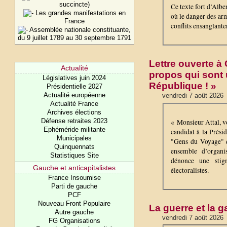
succincte)
Ce texte fort d’Alb
Les grandes manifestations en
où le danger des arm
France
conflits ensanglante
Assemblée nationale constituante,
du 9 juillet 1789 au 30 septembre 1791
Lettre ouverte à 
Actualité
propos qui sont 
Législatives juin 2024
République ! »
Présidentielle 2027
Actualité européenne
vendredi 7 août 2026
Actualité France
Archives élections
Défense retraites 2023
« Monsieur Attal, v
Ephéméride militante
candidat à la Prési
Municipales
"Gens du Voyage" q
Quinquennats
ensemble d’organis
Statistiques Site
dénonce une stigm
Gauche et anticapitalistes
électoralistes.
France Insoumise
Parti de gauche
PCF
Nouveau Front Populaire
La guerre et la 
Autre gauche
vendredi 7 août 2026
FG Organisations