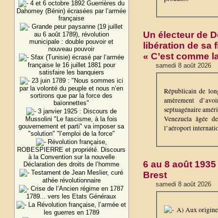
4 et 6 octobre 1892 Guerrières du
Dahomey (Bénin) écrasées par l’armée
française
Grande peur paysanne (19 juillet
Un électeur de D
au 6 août 1789), révolution
municipale : double pouvoir et
libération de sa f
nouveau pouvoir
« C’est comme l
Sfax (Tunisie) écrasé par l’armée
française le 16 juillet 1881 pour
samedi 8 août 2026
satisfaire les banquiers
23 juin 1789 : "Nous sommes ici
par la volonté du peuple et nous n’en
Républicain de lon
sortirons que par la force des
amèrement d’avo
baïonnettes"
septuagénaire amér
3 janvier 1925 : Discours de
Venezuela âgée de 
Mussolini "Le fascisme, à la fois
gouvernement et parti" va imposer sa
l’aéroport internati
"solution" "l’emploi de la force"
Révolution française,
ROBESPIERRE et propriété. Discours
à la Convention sur la nouvelle
6 au 8 août 1935
Déclaration des droits de l’homme
Testament de Jean Meslier, curé
Brest
athée révolutionnaire
samedi 8 août 2026
Crise de l’Ancien régime en 1787
1789... vers les Etats Généraux
La Révolution française, l’armée et
A) Aux origines
les guerres en 1789