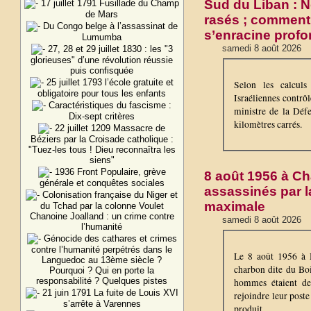
Sud du Liban : N
17 juillet 1791 Fusillade du Champ
de Mars
rasés ; comment 
Du Congo belge à l’assassinat de
s’enracine prof
Lumumba
samedi 8 août 2026
27, 28 et 29 juillet 1830 : les "3
glorieuses" d’une révolution réussie
puis confisquée
25 juillet 1793 l’école gratuite et
Selon les calcul
obligatoire pour tous les enfants
Israéliennes contrô
Caractéristiques du fascisme :
ministre de la Déf
Dix-sept critères
kilomètres carrés.
22 juillet 1209 Massacre de
Béziers par la Croisade catholique :
"Tuez-les tous ! Dieu reconnaîtra les
siens"
1936 Front Populaire, grève
8 août 1956 à Ch
générale et conquêtes sociales
assassinés par l
Colonisation française du Niger et
maximale
du Tchad par la colonne Voulet
Chanoine Joalland : un crime contre
samedi 8 août 2026
l’humanité
Génocide des cathares et crimes
contre l’humanité perpétrés dans le
Le 8 août 1956 à M
Languedoc au 13ème siècle ?
charbon dite du Bo
Pourquoi ? Qui en porte la
responsabilité ? Quelques pistes
hommes étaient de
21 juin 1791 La fuite de Louis XVI
rejoindre leur poste
s’arrête à Varennes
produit...