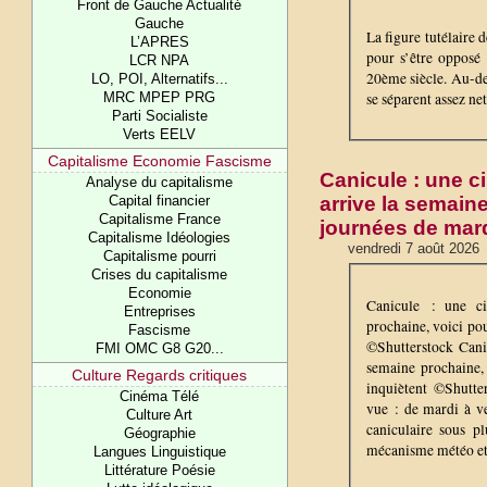
Front de Gauche Actualité
Gauche
La figure tutélaire d
L’APRES
pour s’être opposé
LCR NPA
20ème siècle. Au-del
LO, POI, Alternatifs...
se séparent assez ne
MRC MPEP PRG
Parti Socialiste
Verts EELV
Capitalisme Economie Fascisme
Canicule : une 
Analyse du capitalisme
arrive la semain
Capital financier
Capitalisme France
journées de mard
Capitalisme Idéologies
vendredi 7 août 2026
Capitalisme pourri
Crises du capitalisme
Economie
Canicule : une c
Entreprises
prochaine, voici po
Fascisme
©Shutterstock Cani
FMI OMC G8 G20...
semaine prochaine,
Culture Regards critiques
inquiètent ©Shutt
Cinéma Télé
vue : de mardi à ve
Culture Art
caniculaire sous p
Géographie
mécanisme météo et 
Langues Linguistique
Littérature Poésie