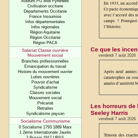
Auteurs PG Midi Pyrénées
En 1933, un accord 
Civilisation occitane
Ce pacte économique 
Départements Occitanie
avec l’accord des n
France Insoumise
camps ? Pourquoi r
Infos départementales
l’Histoire.
Infos régionales
Région Aquitaine
Région Occitanie
Région PACA
Ce que les incen
Salariat Classe ouvrière
Mouvement social
vendredi 7 août 2026
Branches professionnelles
Emancipation du travail
Après neuf années 
Histoire du mouvement ouvrier
Luttes ouvrières
catastrophes en cou
Pouvoir d’achat
années d’austérité bu
Syndicalisme
Classes sociales
Mouvement social
Précariat
Les horreurs de 
Retraites
Seeley Harris
Syndicalisme paysan
vendredi 7 août 2026
Socialisme Communisme
0 Socialisme 1793 1889 Marx
1 2ème Internationale Jaurès
Témoin des exactio
2 Russie 1917 URSS