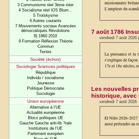
missionnaire britan
3 Communisme réel 3ème inter
L’ampleur du scandal
4 Socialisme réel IOS Blum...
5 Trotskysme
6 Autres courants
7 Mouvements sociaux Avancées
démocratiques Révolutions
7 août 1786 Insu
8) 1960 2010
vendredi 7 août 2026 
9 Formation Réflexion Théorie
Commun
Textes
La puissance et la 
Société (échos)
s’explique de façon
17e et 18e siècles, e
Sociologie Sciences politiques
République
Individu / socialisme
Jeunesse
Les nouvelles p
Politique Démocratie
Sociologie
historique, avec
Union européenne
vendredi 7 août 2026
Alternative à l’UE
Actualité européenne
El Niño 2026-2027 p
Blocs politiques UE
Gauche Gauche anti-lib ?rale
aussi prétendre au r
Institutions de l’UE
Parlement européen
Pays de l’UE