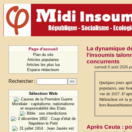
La dynamique de
Page d'accueil
l’insoumis talon
Plan du site
Articles populaires
concurrents
Articles les plus lus
samedi 8 août 2026 pa
Espace rédacteurs
Rechercher :
Quelques jours aprè
populaires, une bo
vue de 2027. D’aprè
Sélection Web
Mélenchon est la pe
Causes de la Première Guerre
Mondiale : capitalisme, nationalisme
hors Rassemblement 
et responsabilité des Etats
Bible : ses interdictions
2 décembre 1852 : Coup d’état de
Napoléon le Petit
Après Ceuta : po
31 juillet 1914 : Jean Jaurès est