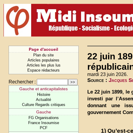
Page d'accueil
22 juin 18
Plan du site
Articles populaires
républica
Articles les plus lus
Espace rédacteurs
mardi 23 juin 2026.
Source :
Jacques Se
Rechercher :
Gauche et anticapitalistes
Le 22 juin 1899, l
Histoire
investi par l’Asse
Actualité
Culture Regards critiques
donnant une issu
gouvernement Comb
Gauche
FG Organisations
France Insoumise
PCF
1) Qu’est-c