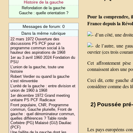
Histoire de la gauche
Refondation de la gauche
Gauche : quelle orientation ?
Pour la comprendre, il
France depuis la Révol
Messages de forum: 0
Dans la même rubrique
d’un côté, une droite
22 mars 1972 Ouverture des
discussions PS PCF pour un
de l’autre, une gau
programme commun social à la
ouvrier (ces trois couran
hauteur des aspirations de 1968
1er au 3 avril 1960 2024 Fondation du
Cet affrontement pèse
PSU
L’union de la gauche, toute une
connaissent alors une po
histoire
Robert Verdier ou quand la gauche
Ceci dit, cette gauche 
s’est réinventée
considérer comme des libé
L’unité de la gauche : entre division et
union de 1960 à 1968
1er décembre 1972 Grand meeting
unitaire PS PCF Radicaux
2) Poussée pré-
Front populaire, CNR, Programme
commun, Gauche plurielle, Front de
gauche : quel dénominateur commun,
quelles différences ? Table ronde
Corbière (PG) Malaisé (GU) Dauliac
(PCF)
Les pays européens conn
Une faillite de la gauche dont les