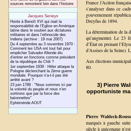
France l’Action français
sources remontent loin dans l’histoire
s’analyser dans ce cadr
gouvernement républicai
Jacques Serieys
Dreyfus de 1894.
Honte à Benoît XVI qui niait la
responsabilité de l’Eglise en Amérique
latine dans le soutien aux dictatures
La détermination de la d
militaires et dans l’ethnocide des
qu’augmenter. Le 23 fé
Indiens (archive : 19 mai 2007)
d’État en prenant l’Elysé
Du 4 septembre au 3 novembre 1970 :
Comment les USA ont tout fait pour
d’Assises de la Seine). L
empêcher Salvador Allende élu
d’entrer en fonctions comme président
Aux élections municipale
de la république du Chili ?
80.
1er septembre 1939 : Hitler attaque la
Pologne déclenchant la 2ème guerre
mondiale. Pourquoi n’a-t-il pas été
arrêté avant ?
3) Pierre W
23 juin 1789 : "Nous sommes ici par
la volonté du peuple et nous n’en
opportuniste mais
sortirons que par la force des
baïonnettes"
Ephéméride AOUT
Pierre Waldeck-Rouss
marqués à gauche suite 
siècle à quiconque n’est 