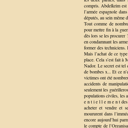
compris. Abdelkrim est 
l’armée espagnole dans
députés, au sein même d
Tout comme de nombreus
pour mettre fin à la gue
dès lors se les procurer 
en condamnant les armes
former des techniciens.
Mais l’achat de ce type 
place. Cela s’est fait à
Nador. Le secret est tel
de bombes x... Et ce n’e
victimes ont été nombreus
accidents de manipulat
seulement les guérillero
populations civiles, les 
e n t i e l l e m e n t de
acheter et vendre et s
moururent dans l’imméd
encore aujourd’hui parmi
le compte de l’Organisa