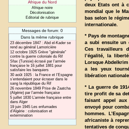
Afrique du Nord
deux Etats ont à c
Afrique noire
mondial que le Mar
Décolonisation
bas selon le régime
Editorial de rubrique
internationale.
Messages de forum: 0
* Pays de montagne,
Dans la même rubrique
a subi ensuite un 
23 décembre 1847 : Abd el-Kader se
rend au général Lamoricière
Ces travailleurs 
12 octobre 1925 Grève "générale"
l’égalité, la liber
contre la guerre coloniale du Rif
Sfax (Tunisie) écrasé par l’armée
Lorsque Abdelkrim 
française le 16 juillet 1881 pour
a les yeux tourn
satisfaire les banquiers
30 août 1925 : la France et l’Espagne
libération nationale
s’entendaient pour écraser dans le
sang la république du Rif
* La guerre de 191
26 novembre 1849 Prise de Zaatcha
(Algérie) par l’armée française
tire profit de sa 
5 juillet 1830 L’armée française entre
faisant appel aux 
dans Alger
envoyé pour combat
19 juin 1945 Les enfumades
d’Algérie : colonisation et
hommes. L’Espagne
extermination
africaniste à repr
tentatives de conqué