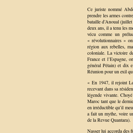
Ce juriste nommé Abdel
prendre les armes contre 
bataille d’Anoual (juill
deux ans, il a tenu les 
vécu comme un prélud
« révolutionnaires » on
région aux rebelles, ma
coloniale. La victoire d
France et l’Espagne, o
général Pétain) et dix 
Réunion pour un exil qui
« En 1947, il rejoint 
recevant dans sa réside
légende vivante. Choyé 
Maroc tant que le dernier
en irréductible qu’il meu
a fait un mythe, voire u
de la Revue Quantara).
Nasser lui accorda des f