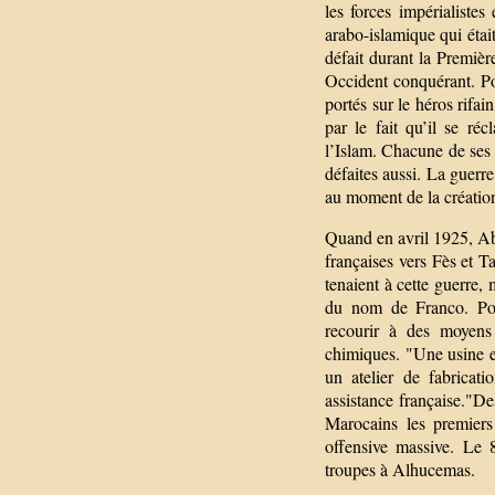
les forces impérialist
arabo-islamique qui étai
défait durant la Premiè
Occident conquérant. P
portés sur le héros rifa
par le fait qu’il se ré
l’Islam. Chacune de ses v
défaites aussi. La guerre
au moment de la création
Quand en avril 1925, Abd
françaises vers Fès et T
tenaient à cette guerre,
du nom de Franco. Pour
recourir à des moyens
chimiques. "Une usine es
un atelier de fabricat
assistance française."D
Marocains les premiers 
offensive massive. Le 
troupes à Alhucemas.