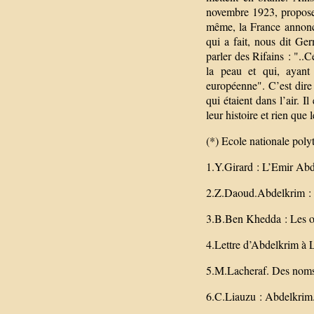
novembre 1923, propose 
même, la France annonce
qui a fait, nous dit Ge
parler des Rifains : "..
la peau et qui, ayant
européenne". C’est dire s
qui étaient dans l’air. I
leur histoire et rien que
(*) Ecole nationale pol
1.Y.Girard : L’Emir Ab
2.Z.Daoud.Abdelkrim : u
3.B.Ben Khedda : Les o
4.Lettre d’Abdelkrim à L
5.M.Lacheraf. Des noms 
6.C.Liauzu : Abdelkrim