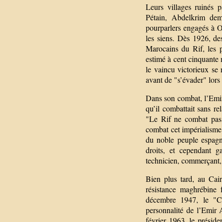
Leurs villages ruinés 
Pétain, Abdelkrim dem
pourparlers engagés à O
les siens. Dès 1926, de
Marocains du Rif, les 
estimé à cent cinquante
le vaincu victorieux se 
avant de "s’évader" lors 
Dans son combat, l’Emir r
qu’il combattait sans re
"Le Rif ne combat pas 
combat cet impérialisme 
du noble peuple espagno
droits, et cependant g
technicien, commerçant, i
Bien plus tard, au Cair
résistance maghrébine 
décembre 1947, le "C
personnalité de l’Emir
février 1963, le présid