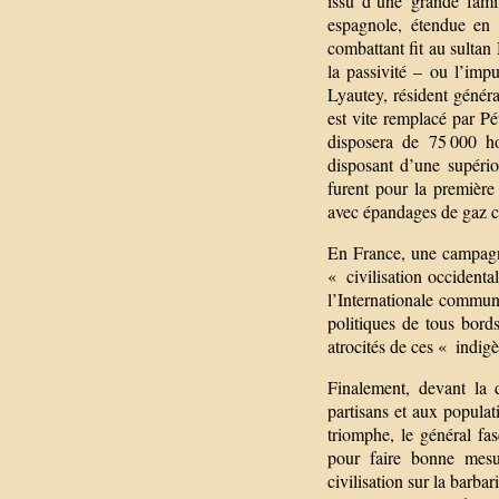
issu d’une grande fami
espagnole, étendue en 
combattant fit au sulta
la passivité – ou l’imp
Lyautey, résident génér
est vite remplacé par Pé
disposera de 75 000 h
disposant d’une supérior
furent pour la première
avec épandages de gaz ch
En France, une campagne 
« civilisation occident
l’Internationale commu
politiques de tous bord
atrocités de ces « indig
Finalement, devant la 
partisans et aux populat
triomphe, le général fa
pour faire bonne mesu
civilisation sur la barb