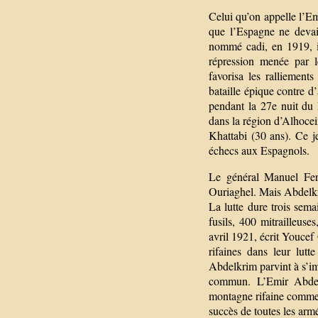
Celui qu’on appelle l’E
que l’Espagne ne devait
nommé cadi, en 1919, il 
répression menée par l
favorisa les ralliemen
bataille épique contre d’
pendant la 27e nuit du 
dans la région d’Alhoce
Khattabi (30 ans). Ce je
échecs aux Espagnols.
Le général Manuel Fern
Ouriaghel. Mais Abdelkrim
La lutte dure trois sema
fusils, 400 mitrailleuse
avril 1921, écrit Youcef
rifaines dans leur lut
Abdelkrim parvint à s’im
commun. L’Emir Abdelk
montagne rifaine comme "
succès de toutes les armé