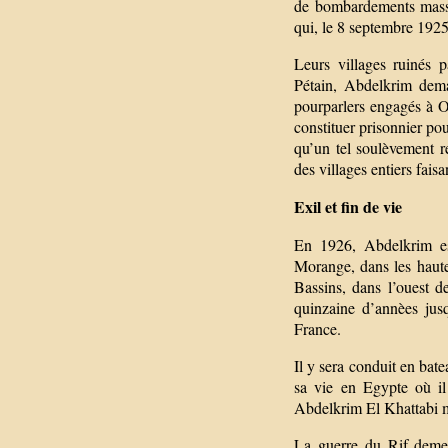
de bombardements massif
qui, le 8 septembre 1925
Leurs villages ruinés 
Pétain, Abdelkrim dema
pourparlers engagés à O
constituer prisonnier p
qu’un tel soulèvement 
des villages entiers fais
Exil et fin de vie
En 1926, Abdelkrim es
Morange, dans les haute
Bassins, dans l’ouest de
quinzaine d’annèes jusq
France.
Il y sera conduit en bate
sa vie en Egypte où i
Abdelkrim El Khattabi m
La guerre du Rif deme