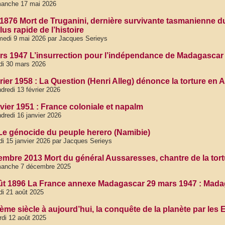
manche 17 mai 2026
 1876 Mort de Truganini, dernière survivante tasmanienne du
plus rapide de l’histoire
edi 9 mai 2026 par Jacques Serieys
rs 1947 L’insurrection pour l’indépendance de Madagascar 
di 30 mars 2026
rier 1958 : La Question (Henri Alleg) dénonce la torture en A
dredi 13 février 2026
nvier 1951 : France coloniale et napalm
dredi 16 janvier 2026
Le génocide du peuple herero (Namibie)
di 15 janvier 2026 par Jacques Serieys
embre 2013 Mort du général Aussaresses, chantre de la tort
manche 7 décembre 2025
ût 1896 La France annexe Madagascar 29 mars 1947 : Madag
di 21 août 2025
ème siècle à aujourd’hui, la conquête de la planète par les
di 12 août 2025