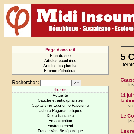
Page d'accueil
5 C
Plan du site
Articles populaires
Dernie
Articles les plus lus
Espace rédacteurs
Cause
Rechercher :
lun
Histoire
11 ju
Actualité
Gauche et anticapitalistes
la di
Capitalisme Economie Fascisme
ven
Culture Regards critiques
Droite française
Le Cod
Emancipation
jeu
Environnement
France Vers 6è république
Les re