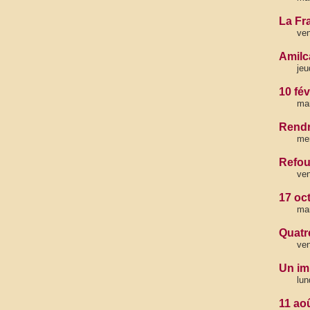
La Fr
ven
Amilc
jeu
10 fév
mar
Rendr
mer
Refou
ven
17 oct
mar
Quatr
ven
Un im
lun
11 ao