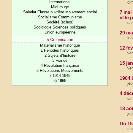
International
di
Midi rouge
Salariat Classe ouvrière Mouvement social
7 mai
Socialisme Communisme
et le 
Société (échos)
sam
Sociologie Sciences politiques
Union européenne
29 ma
lun
5 Colonisation
Matérialisme historique
12 fév
1 Périodes historiques
ven
2 Sujets d’histoire
3 France
15 ja
4 Révolution française
ven
6 Révolutions Mouvements
7 1914 1945
1904 
8) 1968
jeu
4 déc
di
18 ao
jeu
Du 15
mar