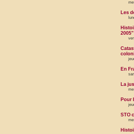
mer
Les d
lun
Histoi
2005"
ven
Catas
coloni
jeu
En Fr
sam
La jus
mer
Pour 
jeu
STO c
mer
Histo