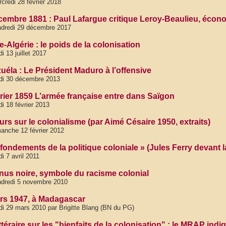
credi 28 février 2018
cembre 1881 : Paul Lafargue critique Leroy-Beaulieu, économi
dredi 29 décembre 2017
-Algérie : le poids de la colonisation
di 13 juillet 2017
uéla : Le Président Maduro à l’offensive
di 30 décembre 2013
vrier 1859 L’armée française entre dans Saïgon
di 18 février 2013
rs sur le colonialisme (par Aimé Césaire 1950, extraits)
anche 12 février 2012
fondements de la politique coloniale » (Jules Ferry devant 
di 7 avril 2011
nus noire, symbole du racisme colonial
dredi 5 novembre 2010
rs 1947, à Madagascar
di 29 mars 2010 par Brigitte Blang (BN du PG)
ittéraire sur les "bienfaits de la colonisation" : le MRAP indi