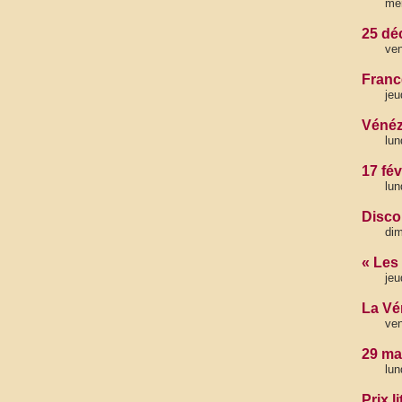
mer
25 dé
ven
France
jeu
Vénéz
lun
17 fé
lun
Discou
dim
« Les 
jeu
La Vé
ven
29 ma
lun
Prix l