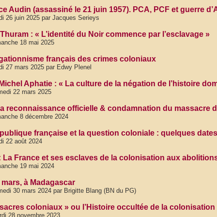
ce Audin (assassiné le 21 juin 1957). PCA, PCF et guerre d’
di 26 juin 2025 par Jacques Serieys
n Thuram : « L’identité du Noir commence par l’esclavage »
manche 18 mai 2025
gationnisme français des crimes coloniaux
di 27 mars 2025 par Edwy Plenel
Michel Aphatie : « La culture de la négation de l’histoire d
medi 22 mars 2025
la reconnaissance officielle & condamnation du massacre de
manche 8 décembre 2024
publique française et la question coloniale : quelques dates
di 22 août 2024
 : La France et ses esclaves de la colonisation aux abolition
manche 19 mai 2024
 mars, à Madagascar
edi 30 mars 2024 par Brigitte Blang (BN du PG)
sacres coloniaux » ou l’Histoire occultée de la colonisation
rdi 28 novembre 2023