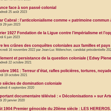
ance face à son passé colonial
dredi 25 août 2023
ar Cabral : l’anticolonialisme comme « patrimoine commun 
di 29 juin 2023
rier 1927 Fondation de la Ligue contre l’impérialisme et l’o
di 6 juin 2023
e les crânes des conquêtes coloniales aux familles et pays 
credi 16 novembre 2022 par Jean-Luc Mélenchon, candidat présidentielle 20
lement et persistance de la question coloniale ( Edwy Plene
dredi 22 octobre 2021
obre 1961 : Terreur d’état, rafles policières, tortures, noy
di 19 octobre 2021
e siècles de domination coloniale
dredi 4 septembre 2020
portant documentaire télévisé : « Décolonisations » sur Art
di 20 janvier 2020
ût 1904 Premier génocide du 20ème siècle : LES HERER