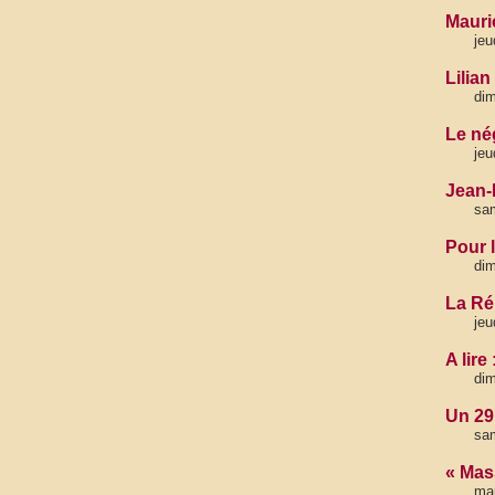
Mauri
jeu
Lilia
di
Le né
jeu
Jean-
sa
Pour 
di
La Ré
jeu
A lire
di
Un 29
sam
« Mas
ma