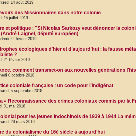
credi 14 août 2019
evoirs des Missionnaires dans notre colonie
di 15 juillet 2019
re et politique : "Si Nicolas Sarkozy veut dénoncer la colonisat
 (André Laignel, député européen)
dredi 22 février 2019
trophes écologiques d’hier et d’aujourd’hui : la fausse mét
aliste ?
di 21 février 2019
ance, comment transmet-on aux nouvelles générations l’hist
edi 6 octobre 2018
tice coloniale française : un code pour l’indigénat
credi 5 septembre 2018
la « Reconnaissance des crimes coloniaux commis par la F
di 31 mai 2018
olonial pour les jeunes indochinois de 1939 à 1944 La mémo
credi 28 mars 2018
ire du colonialisme du 16è siècle à aujourd’hui