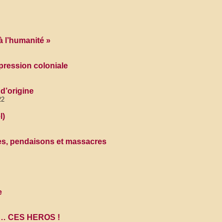
à l’humanité »
ppression coloniale
d’origine
22
l)
ades, pendaisons et massacres
e
OS… CES HEROS !