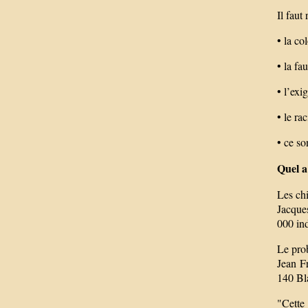
Il faut
• la co
• la fa
• l’exi
• le ra
• ce so
Quel a
Les chi
Jacque
000 ind
Le prob
Jean F
140 Bla
"Cette 