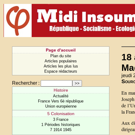
Page d'accueil
18
Plan du site
Articles populaires
Ma
Articles les plus lus
Espace rédacteurs
jeudi 
Sour
Rechercher :
Histoire
En mar
Actualité
Joseph
France Vers 6è république
de l’Un
Union européenne
la Fran
5 Colonisation
3 France
Aux éle
1 Périodes historiques
dirige
7 1914 1945