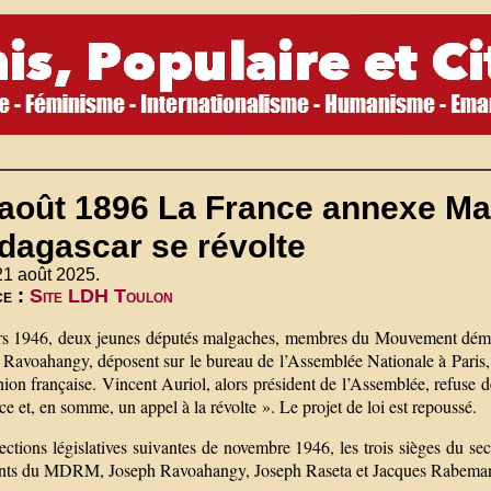
 août 1896 La France annexe Ma
dagascar se révolte
21 août 2025.
ce :
Site LDH Toulon
s 1946, deux jeunes députés malgaches, membres du Mouvement démo
 Ravoahangy, déposent sur le bureau de l’Assemblée Nationale à Paris, 
ion française. Vincent Auriol, alors président de l’Assemblée, refuse de
ce et, en somme, un appel à la révolte ». Le projet de loi est repoussé.
ctions législatives suivantes de novembre 1946, les trois sièges du se
ants du MDRM, Joseph Ravoahangy, Joseph Raseta et Jacques Rabeman