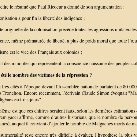
 relire le résumé que Paul Ricoeur a donné de son argumentation :
lonisation a pour fin la liberté des indigènes ;
ute originelle de la colonisation précède toutes les agressions unilatérale
gence, même prématurée de liberté, a plus de poids moral que toute l’œuv
cisme est le vice des Français aux colonies ;
nt des minorités qui représentent la conscience naissante des peuples co
 été le nombre des victimes de la répression ?
ffres cités à l’époque devant l’Assemblée nationale parlaient de 80 000
s Tronchon. Encore récemment, l’écrivain Claude Simon évoquait "Mad
igènes en trois jours".
lème est que ces chiffres seraient faux, selon les dernières estimations
remigacci affirme, comme d’autres historiens, que le nombre de personn
ncs), auquel il convient d’ajouter le nombre de Malgaches morts de mal
surmortalité reste encore très difficile à évaluer, l’hypothèse la plu