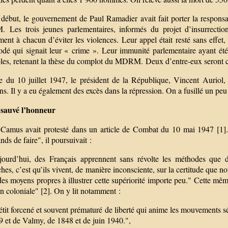
début, le gouvernement de Paul Ramadier avait fait porter la responsab
Les trois jeunes parlementaires, informés du projet d’insurrectio
ent à chacun d’éviter les violences. Leur appel était resté sans effet
odé qui signait leur « crime ». Leur immunité parlementaire ayant été le
les, retenant la thèse du complot du MDRM. Deux d’entre-eux seront co
e du 10 juillet 1947, le président de la République, Vincent Auriol,
ns. Il y a eu également des excès dans la répression. On a fusillé un peu à
t sauvé l’honneur
 Camus avait protesté dans un article de Combat du 10 mai 1947 [1]
ds de faire", il poursuivait :
ujourd’hui, des Français apprennent sans révolte les méthodes que d
es, c’est qu’ils vivent, de manière inconsciente, sur la certitude que 
es moyens propres à illustrer cette supériorité importe peu." Cette mêm
n coloniale" [2]. On y lit notamment :
tit forcené et souvent prématuré de liberté qui anime les mouvements sép
9 et de Valmy, de 1848 et de juin 1940.",