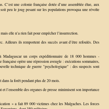
s. C’est une colonie française dotée d’une assemblée élue, aux
t soit peu le joug pesant sur les populations provoqua une révolte
mais elle n’a rien fait pour empêcher l’insurrection.
. Ailleurs ils remportent des succès avant d’être refoulés. Des
ent à Madagascar un corps expéditionnaire de 18 000 hommes -
ée française opère une répression aveugle : exécutions sommaires,
ouvelle technique de guerre "psychologique" : des suspects sont
t dans la forêt pendant plus de 20 mois.
t et l’ensemble des organes de presse minimisent son importance
ification » a fait 89 000 victimes chez les Malgaches. Les forces
 Européens, dont 350 militaires.