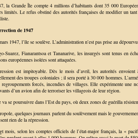
7, la Grande Île compte 4 millions d’habitants dont 35 000 Européen
s limités. Le refus obstiné des autorités françaises de modifier un tan
liste.
rrection de 1947
ars 1947, l’île se soulève. L’administration n’est pas prise au dépourvu 
o-Suarez, Fianarantsoa et Tananarive, les insurgés sont tenus en échec
ions européennes isolées sont attaquées.
ression est impitoyable. Dès le mois d’avril, les autorités envoi
ellement des troupes coloniales ; il sera porté à 30 000 hommes. L’arm
e, regroupements forcés, incendies de villages. Elle expérimente une n
ivants d’un avion afin de terroriser les villageois de leur région.
e va se poursuivre dans l’Est du pays, où deux zones de guérilla résisten
ropole, quelques journaux parlent du soulèvement mais le gouvernemen
isent rien de la répression.
t mois, selon les comptes officiels de l’état-major français, la « pac
les perdent quant à elles 1 900 hommes. On relève aussi la mort de 550