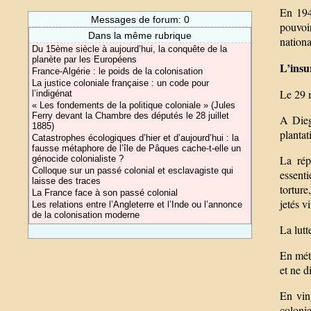
En 194
Messages de forum: 0
pouvoir
Dans la même rubrique
nationa
Du 15ème siècle à aujourd’hui, la conquête de la
planète par les Européens
L’insu
France-Algérie : le poids de la colonisation
La justice coloniale française : un code pour
Le 29 m
l’indigénat
« Les fondements de la politique coloniale » (Jules
Ferry devant la Chambre des députés le 28 juillet
A Dieg
1885)
plantat
Catastrophes écologiques d’hier et d’aujourd’hui : la
fausse métaphore de l’île de Pâques cache-t-elle un
La rép
génocide colonialiste ?
Colloque sur un passé colonial et esclavagiste qui
essenti
laisse des traces
tortur
La France face à son passé colonial
jetés v
Les relations entre l’Angleterre et l’Inde ou l’annonce
de la colonisation moderne
La lutt
En mét
et ne d
En ving
colonia