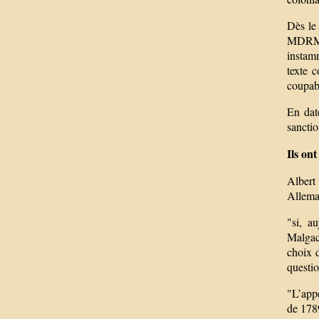
Dès le 
MDRM. 
instamm
texte c
coupab
En dat
sanctio
Ils on
Albert
Alleman
"si, a
Malgach
choix d
questio
"L’appé
de 178