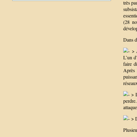
très pa
subsis
essent
(28 no
dévelo
Dans de
> A
L’un d’
faire 
Après 
puissa
réseau
> L
perdre
attaque
> D
Plusieu