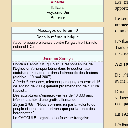
Les te
Albanie
apport
Balkans
Royaume-Uni
Arménie
Le sent
animée
ottoma
Messages de forum: 0
Dans la même rubrique
L’Alba
Avec le peuple albanais contre l’oligarchie ! (article
Traité
national PG)
insurre
Jacques Serieys
A2) 19
Honte à Benoît XVI qui niait la responsabilité de
l’Eglise en Amérique latine dans le soutien aux
dictatures militaires et dans l’ethnocide des Indiens
De 191
(archive : 19 mai 2007)
avant 1
Alfredo Stroessner, (dictador paraguayo muerto el 16
de agosto de 2006) general proamericano de cultura
fascista
Durant
Des sculptures d’oiseaux vieilles de 40 000 ans,
villag
trésors cachés d’une grotte allemande
occupat
23 juin 1789 : "Nous sommes ici par la volonté du
peuple et nous n’en sortirons que par la force des
baïonnettes"
En 1921
La CAGOULE, organisation fasciste française
L’Alban