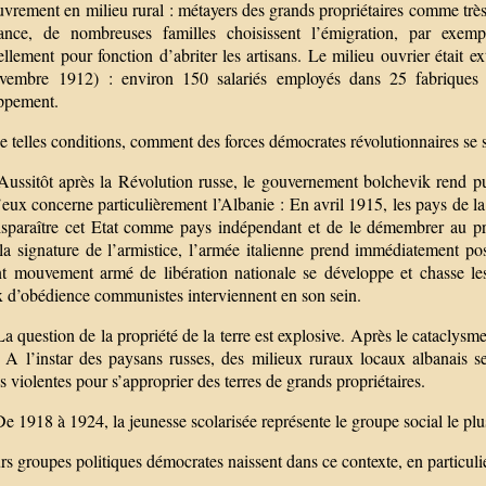
uvrement en milieu rural : métayers des grands propriétaires comme très 
tance, de nombreuses familles choisissent l’émigration, par exemp
iellement pour fonction d’abriter les artisans. Le milieu ouvrier étai
vembre 1912) : environ 150 salariés employés dans 25 fabriques ;
ppement.
 telles conditions, comment des forces démocrates révolutionnaires se 
ussitôt après la Révolution russe, le gouvernement bolchevik rend pub
eux concerne particulièrement l’Albanie : En avril 1915, les pays de l
disparaître cet Etat comme pays indépendant et de le démembrer au prof
la signature de l’armistice, l’armée italienne prend immédiatement p
nt mouvement armé de libération nationale se développe et chasse les s
x d’obédience communistes interviennent en son sein.
a question de la propriété de la terre est explosive. Après le cataclysm
. A l’instar des paysans russes, des milieux ruraux locaux albanais 
s violentes pour s’approprier des terres de grands propriétaires.
e 1918 à 1924, la jeunesse scolarisée représente le groupe social le plu
rs groupes politiques démocrates naissent dans ce contexte, en particul