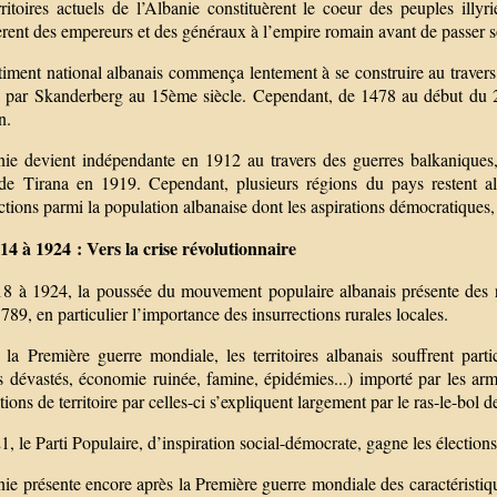
rritoires actuels de l’Albanie constituèrent le coeur des peuples illy
èrent des empereurs et des généraux à l’empire romain avant de passer 
iment national albanais commença lentement à se construire au travers 
 par Skanderberg au 15ème siècle. Cependant, de 1478 au début du 20è
n.
nie devient indépendante en 1912 au travers des guerres balkanique
 de Tirana en 1919. Cependant, plusieurs régions du pays restent al
ctions parmi la population albanaise dont les aspirations démocratiques, 
14 à 1924 : Vers la crise révolutionnaire
8 à 1924, la poussée du mouvement populaire albanais présente des r
789, en particulier l’importance des insurrections rurales locales.
 la Première guerre mondiale, les territoires albanais souffrent par
es dévastés, économie ruinée, famine, épidémies...) importé par les ar
ions de territoire par celles-ci s’expliquent largement par le ras-le-bol d
, le Parti Populaire, d’inspiration social-démocrate, gagne les élections
ie présente encore après la Première guerre mondiale des caractéristique