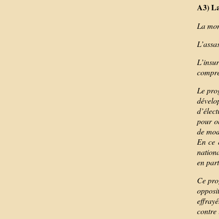
A3) La
La mon
L’assas
L’insur
compre
Le pro
dévelo
d’élect
pour ob
de modi
En ce 
nationa
en part
Ce prog
opposit
effrayé
contre