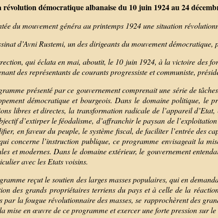
 révolution démocratique albanaise du 10 juin 1924 au 24 décemb
tée du mouvement généra au printemps 1924 une situation révolutionn
sinat d’Avni Rustemi, un des dirigeants du mouvement démocratique, par 
rection, qui éclata en mai, aboutit, le 10 juin 1924, à la victoire de
nant des représentants de courants progressiste et communiste, présid
gramme présenté par ce gouvernement comprenait une série de tâches et
ppement démocratique et bourgeois. Dans le domaine politique, le pr
ions libres et directes, la transformation radicale de l’appareil d’Etat,
jectif d’extirper le féodalisme, d’affranchir le paysan de l’exploitation
fier, en faveur du peuple, le système fiscal, de faciliter l’entrée des c
qui concerne l’instruction publique, ce programme envisageait la mi
les et modernes. Dans le domaine extérieur, le gouvernement entendait 
iculier avec les Etats voisins.
ramme reçut le soutien des larges masses populaires, qui en demandaient
ion des grands propriétaires terriens du pays et à celle de la réactio
s par la fougue révolutionnaire des masses, se rapprochèrent des grands
 la mise en œuvre de ce programme et exercer une forte pression sur 