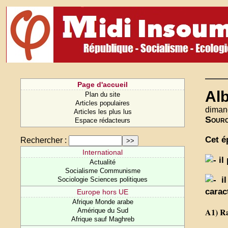
Page d'accueil
Alb
Plan du site
Articles populaires
diman
Articles les plus lus
Sour
Espace rédacteurs
Cet é
Rechercher :
International
il
Actualité
Socialisme Communisme
il
Sociologie Sciences politiques
carac
Europe hors UE
Afrique Monde arabe
A1) Ra
Amérique du Sud
Afrique sauf Maghreb