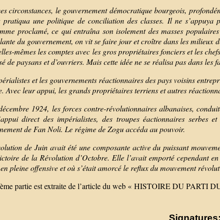
es circonstances, le gouvernement démocratique bourgeois, profondém
t pratiqua une politique de conciliation des classes. Il ne s’appuya 
mme proclamé, ce qui entraîna son isolement des masses populaires qu
ante du gouvernement, on vit se faire jour et croître dans les milieux
elles-mêmes les comptes avec les gros propriétaires fonciers et les chef
 de paysans et d’ouvriers. Mais cette idée ne se réalisa pas dans les fa
périalistes et les gouvernements réactionnaires des pays voisins entr
. Avec leur appui, les grands propriétaires terriens et autres réactionn
décembre 1924, les forces contre-révolutionnaires albanaises, condu
’appui direct des impérialistes, des troupes éactionnaires serbes e
nement de Fan Noli. Le régime de Zogu accéda au pouvoir.
olution de Juin avait été une composante active du puissant mouveme
victoire de la Révolution d’Octobre. Elle l’avait emporté cependant en
 en pleine offensive et où s’était amorcé le reflux du mouvement révolu
3ème partie est extraite de l’article du web « HISTOIRE DU PAR
Signatures: