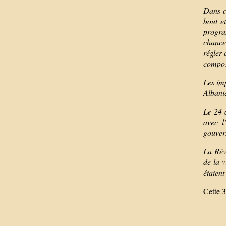
Dans c
bout e
progra
chancel
régler 
composé
Les im
Albanie
Le 24 
avec l
gouver
La Rév
de la 
étaient
Cette 