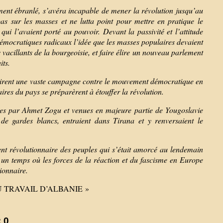
ent ébranlé, s’avéra incapable de mener la révolution jusqu’au
pas sur les masses et ne lutta point pour mettre en pratique le
i l’avaient porté au pouvoir. Devant la passivité et l’attitude
 démocratiques radicaux l’idée que les masses populaires devaient
s vacillants de la bourgeoisie, et faire élire un nouveau parlement
its.
eprirent une vaste campagne contre le mouvement démocratique en
aires du pays se préparèrent à étouffer la révolution.
ites par Ahmet Zogu et venues en majeure partie de Yougoslavie
t de gardes blancs, entraient dans Tirana et y renversaient le
nt révolutionnaire des peuples qui s’était amorcé au lendemain
 un temps où les forces de la réaction et du fascisme en Europe
tionnaire.
TI DU TRAVAIL D’ALBANIE »
 0