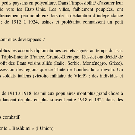
petits paysans en polyculture. Dans l’impossibilité d’assurer leur
le vers les Etats-Unis. Les villes, faiblement peuplées, ont
t extrêmement peu nombreux lors de la déclaration d’indépendance
 de 1912 à 1924, usines et prolétariat connaissent un petit
sont-elles développées ?
lics les accords diplomatiques secrets signés au temps du tsar.
a Triple-Entente (France, Grande-Bretagne, Russie) ont décidé de
it des Etats voisins alliés (Italie, Serbie, Monténégro, Grèce).
ossession des régions que ce Traité de Londres lui a dévolu. Un
oldats italiens (victoire militaire de Vlorë) ; des individus et
e de 1914 à 1918, les milieux populaires n’ont plus grand chose à
se lancent de plus en plus souvent entre 1918 et 1924 dans des
s combatif.
ier le « Bashkimi » (l’Union).