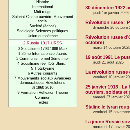
Histoire
International
30 décembre 1922 au
Midi rouge
jeudi 1er janvier 2026
Salariat Classe ouvrière Mouvement
social
Révolution russe : 
Société (échos)
dimanche 26 octobre 
Sociologie Sciences politiques
Union européenne
Révolution russe d’
octobre)
2 Russie 1917 URSS
mardi 14 octobre 202
0 Socialisme 1793 1889 Marx
1 2ème Internationale Jaurès
19 août 1991 Le put
3 Communisme réel 3ème inter
jeudi 21 août 2025
4 Socialisme réel IOS Blum...
5 Trotskysme
La révolution russe 
6 Autres courants
vendredi 10 janvier 2
7 Mouvements sociaux Avancées
démocratiques Révolutions
25 janvier 1918 : L
8) 1960 2010
ouvriers, soldats et
9 Formation Réflexion Théorie
samedi 27 janvier 202
Commun
Textes
Staline le tyran rou
vendredi 15 novembre
La jeune Russie sovi
mercredi 17 janvier 2