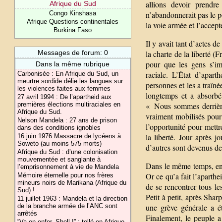
allions devoir prendre
Afrique du Sud
n’abandonnerait pas le p
Congo Kinshasa
Afrique Questions continentales
la voie armée et l’accept
Burkina Faso
Il y avait tant d’actes d
la charte de la liberté 
Messages de forum: 0
pour que les gens s’im
Dans la même rubrique
raciale. L’État d’apart
Carbonisée : En Afrique du Sud, un
meurtre sordide délie les langues sur
personnes et les a traîné
les violences faites aux femmes
longtemps et a absorbé
27 avril 1994 : De l’apartheid aux
« Nous sommes derrière
premières élections multiraciales en
Afrique du Sud.
vraiment mobilisés pour 
Nelson Mandela : 27 ans de prison
l’opportunité pour mettr
dans des conditions ignobles
la liberté. Jour après 
16 juin 1976 Massacre de lycéens à
Soweto (au moins 575 morts)
d’autres sont devenus de
Afrique du Sud : d’une colonisation
mouvementée et sanglante à
Dans le même temps, en 1
l’emprisonnement à vie de Mandela
Or ce qu’a fait l’aparth
Mémoire éternelle pour nos frères
mineurs noirs de Marikana (Afrique du
de se rencontrer tous le
Sud) !
Petit à petit, après Shar
11 juillet 1963 : Mandela et la direction
une grève générale a ét
de la branche armée de l’ANC sont
arrêtés
Finalement, le peuple a
“Va en enfer, Shell !” : tollé en Afrique