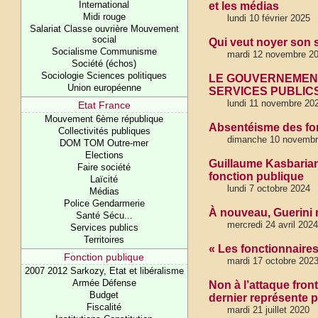
International
et les médias
Midi rouge
lundi 10 février 2025
Salariat Classe ouvrière Mouvement
social
Qui veut noyer son 
Socialisme Communisme
mardi 12 novembre 2
Société (échos)
Sociologie Sciences politiques
LE GOUVERNEMENT
Union européenne
SERVICES PUBLIC
lundi 11 novembre 20
Etat France
Mouvement 6ème république
Absentéisme des fon
Collectivités publiques
dimanche 10 novembr
DOM TOM Outre-mer
Elections
Guillaume Kasbarian 
Faire société
fonction publique
Laïcité
lundi 7 octobre 2024
Médias
Police Gendarmerie
À nouveau, Guerini 
Santé Sécu...
mercredi 24 avril 2024
Services publics
Territoires
« Les fonctionnaires 
Fonction publique
mardi 17 octobre 202
2007 2012 Sarkozy, Etat et libéralisme
Armée Défense
Non à l’attaque front
Budget
dernier représente p
Fiscalité
mardi 21 juillet 2020