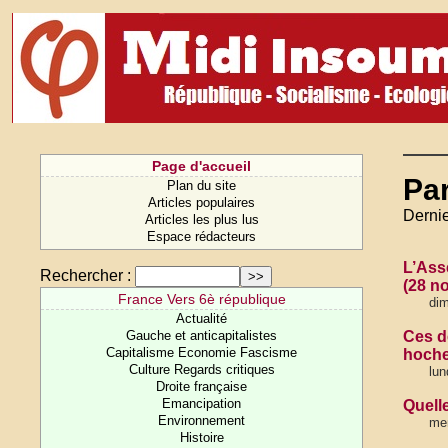
Page d'accueil
Pa
Plan du site
Articles populaires
Derni
Articles les plus lus
Espace rédacteurs
L’Ass
Rechercher :
(28 n
France Vers 6è république
di
Actualité
Gauche et anticapitalistes
Ces d
Capitalisme Economie Fascisme
hoche
Culture Regards critiques
lun
Droite française
Emancipation
Quell
Environnement
mer
Histoire