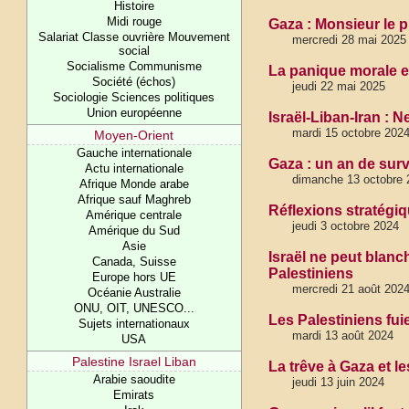
Histoire
Midi rouge
Gaza : Monsieur le p
Salariat Classe ouvrière Mouvement
mercredi 28 mai 2025
social
Socialisme Communisme
La panique morale et
Société (échos)
jeudi 22 mai 2025
Sociologie Sciences politiques
Union européenne
Israël-Liban-Iran : 
mardi 15 octobre 202
Moyen-Orient
Gauche internationale
Gaza : un an de surv
Actu internationale
dimanche 13 octobre 
Afrique Monde arabe
Afrique sauf Maghreb
Réflexions stratégiq
Amérique centrale
jeudi 3 octobre 2024
Amérique du Sud
Asie
Israël ne peut blanc
Canada, Suisse
Palestiniens
Europe hors UE
mercredi 21 août 202
Océanie Australie
ONU, OIT, UNESCO...
Les Palestiniens fu
Sujets internationaux
mardi 13 août 2024
USA
Palestine Israel Liban
La trêve à Gaza et 
Arabie saoudite
jeudi 13 juin 2024
Emirats