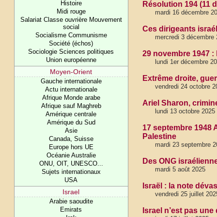
Histoire
Résolution 194 (11 d
Midi rouge
mardi 16 décembre 2
Salariat Classe ouvrière Mouvement
social
Ces dirigeants isr
Socialisme Communisme
mercredi 3 décembre 
Société (échos)
Sociologie Sciences politiques
29 novembre 1947 : L
Union européenne
lundi 1er décembre 2
Moyen-Orient
Extrême droite, guerr
Gauche internationale
vendredi 24 octobre 2
Actu internationale
Afrique Monde arabe
Ariel Sharon, crimin
Afrique sauf Maghreb
lundi 13 octobre 2025
Amérique centrale
Amérique du Sud
17 septembre 1948 A
Asie
Palestine
Canada, Suisse
mardi 23 septembre 2
Europe hors UE
Océanie Australie
Des ONG israélienne
ONU, OIT, UNESCO...
mardi 5 août 2025
Sujets internationaux
USA
Israël : la note déva
Israel
vendredi 25 juillet 202
Arabie saoudite
Emirats
Israel n’est pas une 