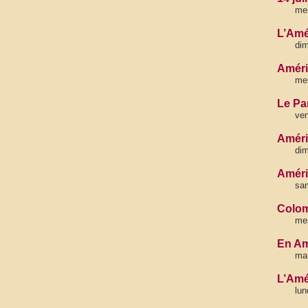
mer
L’Amé
dim
Améri
mer
Le Pa
ven
Améri
di
Améri
sam
Colom
mer
En Am
mar
L’Amé
lun