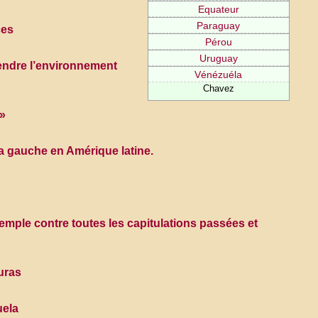
Equateur
Paraguay
ces
Pérou
Uruguay
fendre l’environnement
Vénézuéla
Chavez
 »
la gauche en Amérique latine.
xemple contre toutes les capitulations passées et
uras
uela