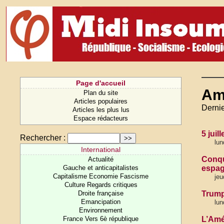
Page d'accueil
Am
Plan du site
Articles populaires
Dernie
Articles les plus lus
Espace rédacteurs
5 jui
Rechercher :
lun
International
Conqu
Actualité
Gauche et anticapitalistes
espag
Capitalisme Economie Fascisme
jeu
Culture Regards critiques
Droite française
Trump
Emancipation
lun
Environnement
France Vers 6è république
L’Amé