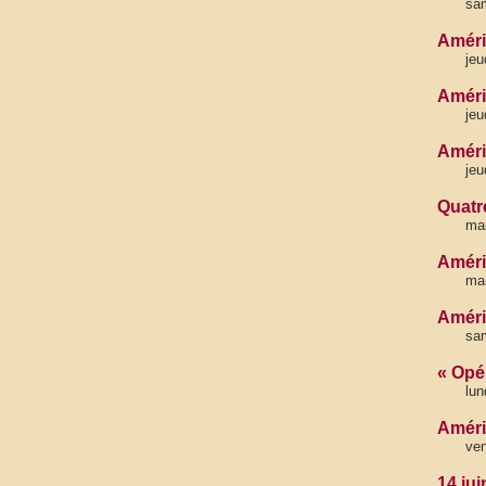
sa
Améri
jeu
Améri
jeu
Améri
jeu
Quatre
ma
Améri
ma
Améri
sa
« Opé
lun
Amériq
ven
14 jui