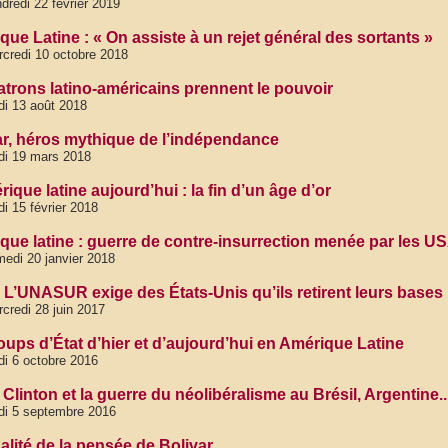
dredi 22 février 2019
ue Latine : « On assiste à un rejet général des sortants »
credi 10 octobre 2018
atrons latino-américains prennent le pouvoir
di 13 août 2018
ar, héros mythique de l’indépendance
di 19 mars 2018
ique latine aujourd’hui : la fin d’un âge d’or
di 15 février 2018
que latine : guerre de contre-insurrection menée par les U
edi 20 janvier 2018
: L’UNASUR exige des États-Unis qu’ils retirent leurs bases 
credi 28 juin 2017
oups d’État d’hier et d’aujourd’hui en Amérique Latine
di 6 octobre 2016
 Clinton et la guerre du néolibéralisme au Brésil, Argentine..
di 5 septembre 2016
alité de la pensée de Bolivar