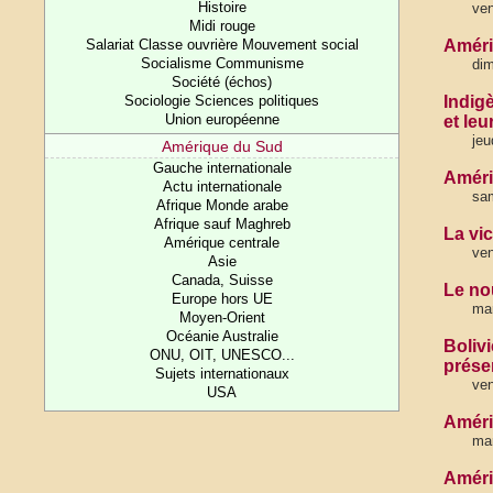
Histoire
ven
Midi rouge
Salariat Classe ouvrière Mouvement social
Améri
Socialisme Communisme
dim
Société (échos)
Sociologie Sciences politiques
Indig
Union européenne
et leu
jeu
Amérique du Sud
Gauche internationale
Améri
Actu internationale
sam
Afrique Monde arabe
Afrique sauf Maghreb
La vic
Amérique centrale
ven
Asie
Canada, Suisse
Le no
Europe hors UE
mar
Moyen-Orient
Océanie Australie
Bolivi
ONU, OIT, UNESCO...
prése
Sujets internationaux
ven
USA
Améri
ma
Améri