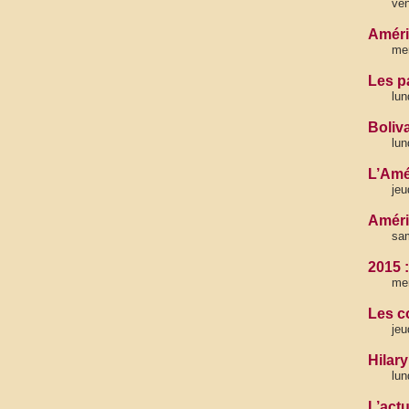
ven
Amériq
mer
Les p
lun
Boliv
lun
L’Amér
jeu
Améri
sam
2015 
mer
Les c
jeu
Hilary
lun
L’actu