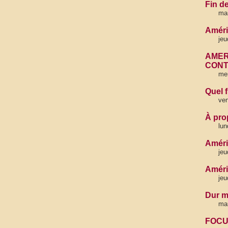
Fin d
mar
Amériq
jeu
AMER
CONT
me
Quel 
ven
À pro
lun
Améri
jeu
Améri
jeu
Dur m
mar
FOCU