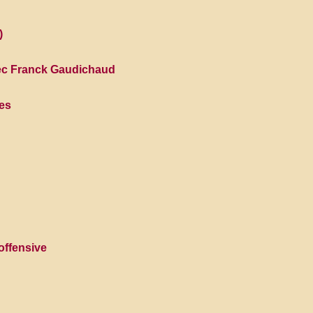
)
avec Franck Gaudichaud
les
offensive