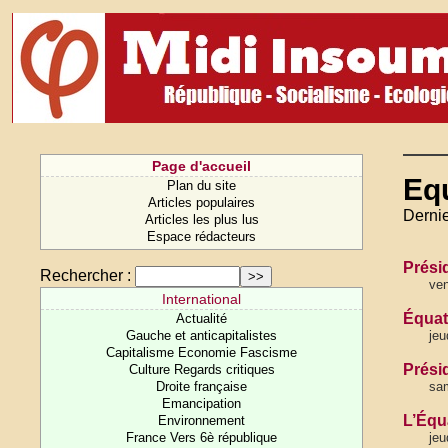
Page d'accueil
Eq
Plan du site
Articles populaires
Dernie
Articles les plus lus
Espace rédacteurs
Présid
Rechercher :
ven
International
Équat
Actualité
Gauche et anticapitalistes
jeu
Capitalisme Economie Fascisme
Présid
Culture Regards critiques
Droite française
sam
Emancipation
L’Équ
Environnement
France Vers 6è république
jeu