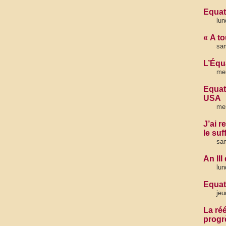
Equate
lun
« A to
sam
L’Équ
mer
Equat
USA
me
J’ai r
le suf
sam
An II
lun
Equate
jeu
La ré
progr