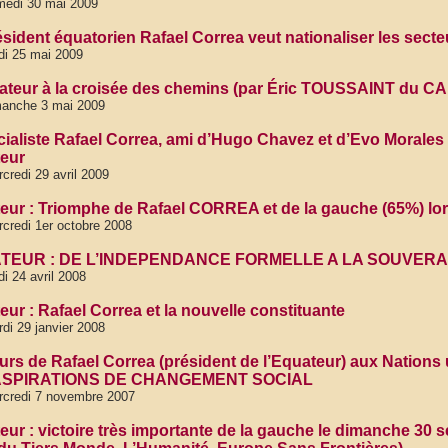
medi 30 mai 2009
ésident équatorien Rafael Correa veut nationaliser les secte
di 25 mai 2009
ateur à la croisée des chemins (par Éric TOUSSAINT du C
manche 3 mai 2009
ialiste Rafael Correa, ami d’Hugo Chavez et d’Evo Morales fê
eur
credi 29 avril 2009
eur : Triomphe de Rafael CORREA et de la gauche (65%) lor
credi 1er octobre 2008
TEUR : DE L’INDEPENDANCE FORMELLE A LA SOUVERA
di 24 avril 2008
eur : Rafael Correa et la nouvelle constituante
di 29 janvier 2008
urs de Rafael Correa (président de l’Equateur) aux Nati
ASPIRATIONS DE CHANGEMENT SOCIAL
rcredi 7 novembre 2007
eur : victoire très importante de la gauche le dimanche 30 s