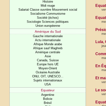
Histoire
Equat
Midi rouge
Salariat Classe ouvrière Mouvement social
ven
Socialisme Communisme
Equate
Société (échos)
Sociologie Sciences politiques
mer
Union européenne
Prési
Amérique du Sud
mer
Gauche internationale
Actu internationale
Lula, 
Afrique Monde arabe
jeu
Afrique sauf Maghreb
Amérique centrale
Comme
Asie
mar
Canada, Suisse
Europe hors UE
En Éq
Moyen-Orient
mar
Océanie Australie
ONU, OIT, UNESCO...
Et mai
Sujets internationaux
ven
USA
Le so
Equateur
ven
Argentine
Bolivie
Equat
Brésil