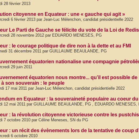
di 28 février 2013
ution citoyenne en Equateur : une « gauche qui agit »
credi 6 février 2013 par Jean-Luc Mélenchon, candidat présidentielle 2022
eur Le Parti de Gauche se félicite du vote de la Loi de Red
rcredi 28 novembre 2012 par EDUARDO MENESES, PG
ur : le courage politique de dire non à la dette et au FMI
medi 31 décembre 2011 par GUILLAUME BEAULANDE, PG
uvernement équatorien nationalise une compagnie pétroliè
credi 29 juin 2011
uvernement équatorien nous montre... qu’il est possible de 
 à son souverain : le peuple
di 17 mai 2011 par Jean-Luc Mélenchon, candidat présidentielle 2022
endum en Equateur : la souveraineté populaire au coeur du pr
udi 12 mai 2011 par GUILLAUME BEAULANDE, PG , EDUARDO MENESES,
ur : la révolution citoyenne victorieuse contre les pustchiste
di 7 octobre 2010 par Céline Meneses, SN du PG
eur : un récit des évènements lors de la tentative de coup d
credi 6 octobre 2010