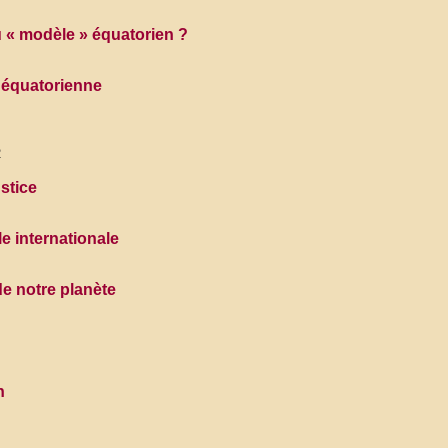
« modèle » équatorien ?
e équatorienne
2
stice
e internationale
de notre planète
n