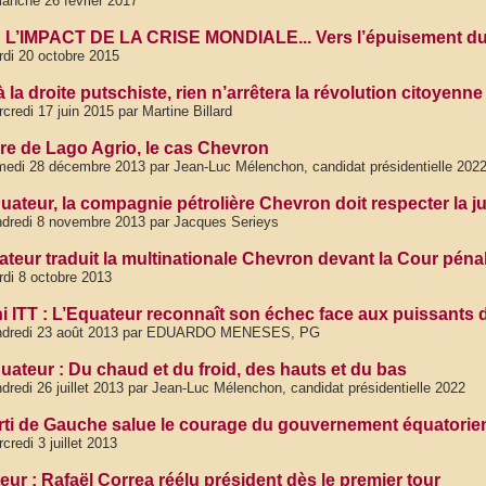
anche 26 février 2017
L’IMPACT DE LA CRISE MONDIALE... Vers l’épuisement du 
di 20 octobre 2015
 la droite putschiste, rien n’arrêtera la révolution citoyenn
credi 17 juin 2015 par Martine Billard
aire de Lago Agrio, le cas Chevron
edi 28 décembre 2013 par Jean-Luc Mélenchon, candidat présidentielle 202
uateur, la compagnie pétrolière Chevron doit respecter la ju
dredi 8 novembre 2013 par Jacques Serieys
ateur traduit la multinationale Chevron devant la Cour pénal
di 8 octobre 2013
i ITT : L’Equateur reconnaît son échec face aux puissants 
ndredi 23 août 2013 par EDUARDO MENESES, PG
uateur : Du chaud et du froid, des hauts et du bas
dredi 26 juillet 2013 par Jean-Luc Mélenchon, candidat présidentielle 2022
rti de Gauche salue le courage du gouvernement équatorie
credi 3 juillet 2013
eur : Rafaël Correa réélu président dès le premier tour