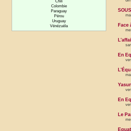
dim
Chili
Colombie
SOUS 
Paraguay
mar
Pérou
Uruguay
Face à
Vénézuéla
mer
L’aff
sam
En Eq
ven
L’Équ
mar
Yasun
ve
En Eq
ven
Le Pa
mer
Equat