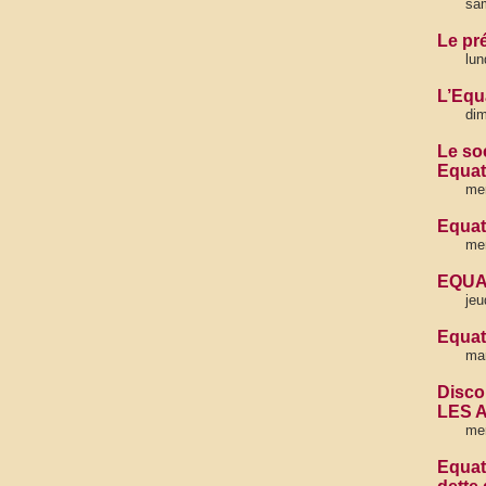
sa
Le pr
lun
L’Equ
di
Le soc
Equat
mer
Equat
mer
EQUA
jeu
Equat
mar
Disco
LES 
me
Equat