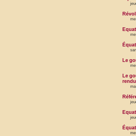
jeu
Révol
mer
Equat
me
Équate
sa
Le go
mer
Le go
rendu
mar
Référ
je
Equate
jeu
Équat
mer