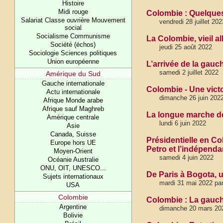
Histoire
Midi rouge
Colombie : Quelques
Salariat Classe ouvrière Mouvement
vendredi 28 juillet 202
social
Socialisme Communisme
La Colombie, vieil 
Société (échos)
jeudi 25 août 2022
Sociologie Sciences politiques
Union européenne
L’arrivée de la gauc
samedi 2 juillet 2022
Amérique du Sud
Gauche internationale
Colombie - Une victo
Actu internationale
dimanche 26 juin 202
Afrique Monde arabe
Afrique sauf Maghreb
La longue marche d
Amérique centrale
lundi 6 juin 2022
Asie
Canada, Suisse
Présidentielle en C
Europe hors UE
Petro et l’indépend
Moyen-Orient
samedi 4 juin 2022
Océanie Australie
ONU, OIT, UNESCO...
De Paris à Bogota, 
Sujets internationaux
mardi 31 mai 2022 par
USA
Colombie
Colombie : La gauche
Argentine
dimanche 20 mars 20
Bolivie