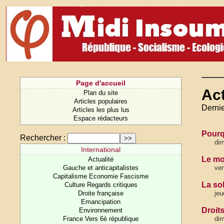
Page d'accueil
Act
Plan du site
Articles populaires
Dernie
Articles les plus lus
Espace rédacteurs
Pourq
Rechercher :
dim
International
Le mo
Actualité
Gauche et anticapitalistes
ven
Capitalisme Economie Fascisme
La so
Culture Regards critiques
Droite française
jeu
Emancipation
Droit
Environnement
France Vers 6è république
dim