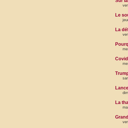
Sur l
ven
Le so
jeu
La déf
ven
Pourq
mer
Covid 
mer
Trump
sam
Lanceu
dim
La th
mar
Grand
ven