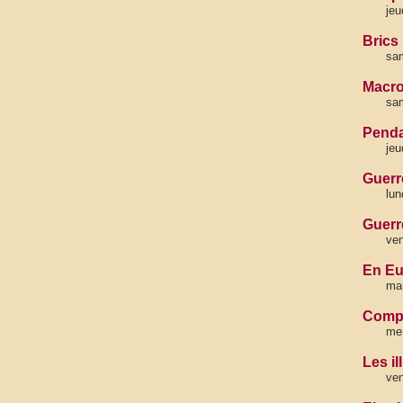
jeu
Brics
sam
Macro
sam
Penda
jeu
Guerr
lun
Guerr
ven
En Eu
mar
Compr
mer
Les il
ven