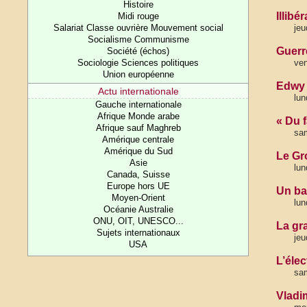
Histoire
Illibé
Midi rouge
Salariat Classe ouvrière Mouvement social
jeu
Socialisme Communisme
Guerr
Société (échos)
Sociologie Sciences politiques
ven
Union européenne
Edwy 
Actu internationale
lun
Gauche internationale
Afrique Monde arabe
« Du 
Afrique sauf Maghreb
sa
Amérique centrale
Amérique du Sud
Le Gr
Asie
lun
Canada, Suisse
Europe hors UE
Un ba
Moyen-Orient
lun
Océanie Australie
ONU, OIT, UNESCO...
La gr
Sujets internationaux
jeu
USA
L’éle
sa
Vladim