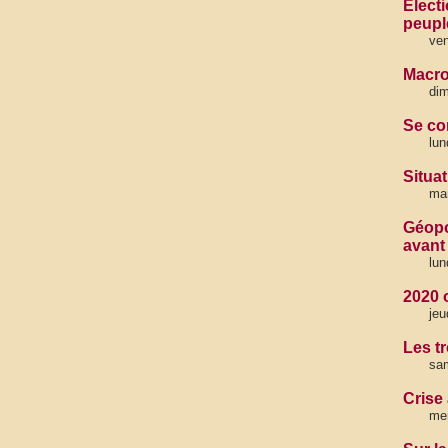
Elect
peuple
ven
Macro
dim
Se co
lun
Situa
mar
Géopo
avant
lun
2020 
jeu
Les t
sam
Crise
me