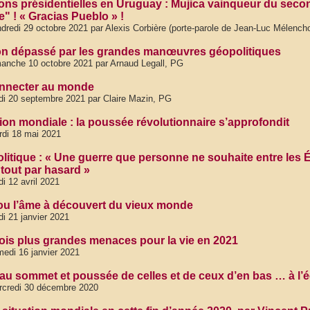
ions présidentielles en Uruguay : Mujica vainqueur du secon
" ! « Gracias Pueblo » !
dredi 29 octobre 2021 par Alexis Corbière (porte-parole de Jean-Luc Mélench
n dépassé par les grandes manœuvres géopolitiques
anche 10 octobre 2021 par Arnaud Legall, PG
nnecter au monde
di 20 septembre 2021 par Claire Mazin, PG
tion mondiale : la poussée révolutionnaire s’approfondit
di 18 mai 2021
litique : « Une guerre que personne ne souhaite entre les É
 tout par hasard »
di 12 avril 2021
ou l’âme à découvert du vieux monde
di 21 janvier 2021
rois plus grandes menaces pour la vie en 2021
edi 16 janvier 2021
 au sommet et poussée de celles et de ceux d’en bas … à l
rcredi 30 décembre 2020