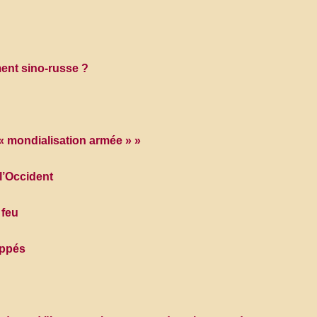
ment sino-russe ?
« mondialisation armée » »
 l’Occident
 feu
oppés