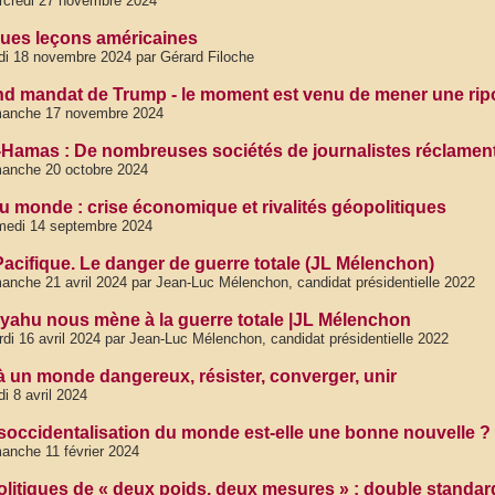
rcredi 27 novembre 2024
ues leçons américaines
di 18 novembre 2024 par Gérard Filoche
d mandat de Trump - le moment est venu de mener une rip
manche 17 novembre 2024
l-Hamas : De nombreuses sociétés de journalistes réclamen
anche 20 octobre 2024
du monde : crise économique et rivalités géopolitiques
medi 14 septembre 2024
Pacifique. Le danger de guerre totale (JL Mélenchon)
anche 21 avril 2024 par Jean-Luc Mélenchon, candidat présidentielle 2022
yahu nous mène à la guerre totale |JL Mélenchon
di 16 avril 2024 par Jean-Luc Mélenchon, candidat présidentielle 2022
à un monde dangereux, résister, converger, unir
di 8 avril 2024
soccidentalisation du monde est-elle une bonne nouvelle ?
anche 11 février 2024
olitiques de « deux poids, deux mesures » : double standard 