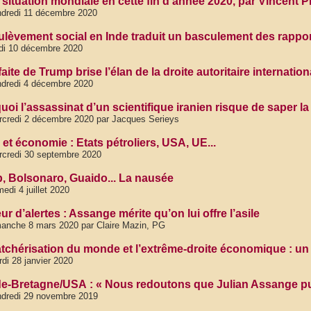
a situation mondiale en cette fin d’année 2020, par Vincent
dredi 11 décembre 2020
ulèvement social en Inde traduit un basculement des rappo
di 10 décembre 2020
aite de Trump brise l’élan de la droite autoritaire internati
dredi 4 décembre 2020
uoi l’assassinat d’un scientifique iranien risque de saper l
credi 2 décembre 2020 par Jacques Serieys
et économie : Etats pétroliers, USA, UE...
credi 30 septembre 2020
, Bolsonaro, Guaido... La nausée
edi 4 juillet 2020
r d’alertes : Assange mérite qu’on lui offre l’asile
anche 8 mars 2020 par Claire Mazin, PG
atchérisation du monde et l’extrême-droite économique : un 
di 28 janvier 2020
e-Bretagne/USA : « Nous redoutons que Julian Assange puis
dredi 29 novembre 2019