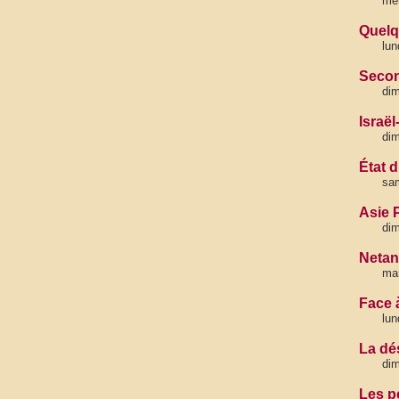
me
Quelq
lun
Secon
di
Israë
dim
État 
sa
Asie 
dim
Netan
mar
Face 
lun
La dé
dim
Les p