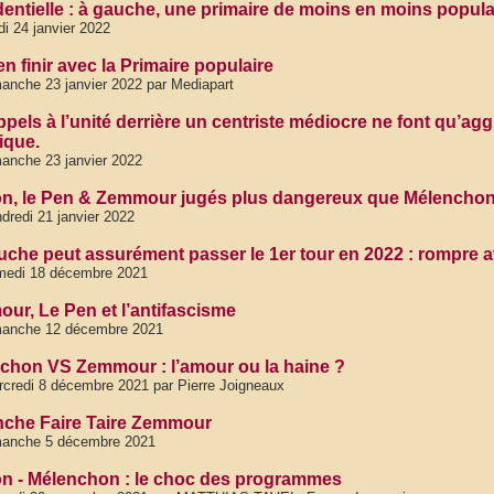
dentielle : à gauche, une primaire de moins en moins popula
di 24 janvier 2022
n finir avec la Primaire populaire
anche 23 janvier 2022 par Mediapart
ppels à l’unité derrière un centriste médiocre ne font qu’ag
ique.
anche 23 janvier 2022
n, le Pen & Zemmour jugés plus dangereux que Mélenchon
dredi 21 janvier 2022
uche peut assurément passer le 1er tour en 2022 : rompre av
medi 18 décembre 2021
ur, Le Pen et l’antifascisme
manche 12 décembre 2021
chon VS Zemmour : l’amour ou la haine ?
credi 8 décembre 2021 par Pierre Joigneaux
che Faire Taire Zemmour
manche 5 décembre 2021
n - Mélenchon : le choc des programmes