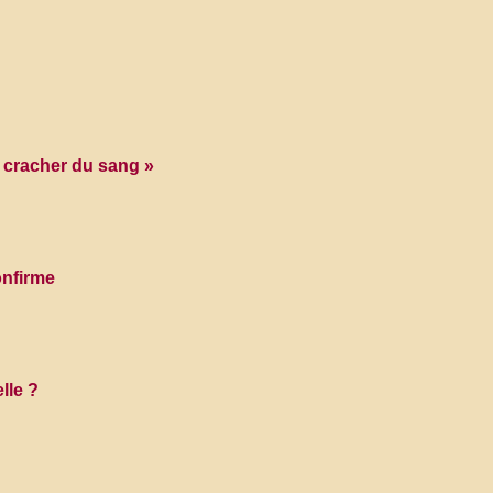
« cracher du sang »
onfirme
lle ?