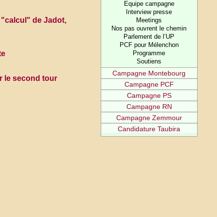
Equipe campagne
Interview presse
 "calcul" de Jadot,
Meetings
Nos pas ouvrent le chemin
Parlement de l’UP
PCF pour Mélenchon
te
Programme
Soutiens
Campagne Montebourg
r le second tour
Campagne PCF
Campagne PS
Campagne RN
Campagne Zemmour
Candidature Taubira