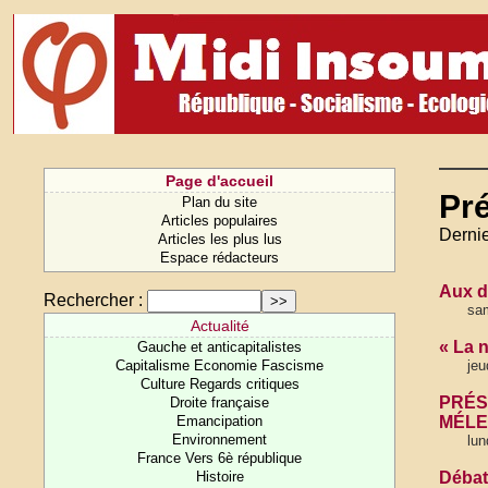
Page d'accueil
Pré
Plan du site
Articles populaires
Dernie
Articles les plus lus
Espace rédacteurs
Aux d
Rechercher :
sam
Actualité
« La 
Gauche et anticapitalistes
Capitalisme Economie Fascisme
jeu
Culture Regards critiques
PRÉS
Droite française
Emancipation
MÉL
Environnement
lun
France Vers 6è république
Histoire
Débat 