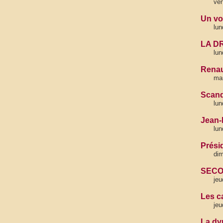
ven
Un vot
lun
LA D
lun
Renau
mar
Scand
lun
Jean-
lun
Prési
di
SECO
jeu
Les c
jeu
La dy