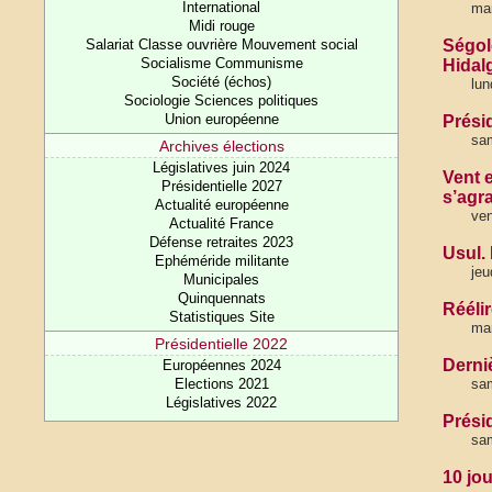
International
mar
Midi rouge
Salariat Classe ouvrière Mouvement social
Ségol
Socialisme Communisme
Hidal
Société (échos)
lun
Sociologie Sciences politiques
Union européenne
Prési
sam
Archives élections
Législatives juin 2024
Vent 
Présidentielle 2027
s’agr
Actualité européenne
ven
Actualité France
Défense retraites 2023
Usul.
Ephéméride militante
jeu
Municipales
Quinquennats
Réélir
Statistiques Site
mar
Présidentielle 2022
Derni
Européennes 2024
Elections 2021
sam
Législatives 2022
Prési
sam
10 jo