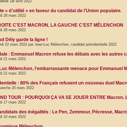
dredi 1er avril 2022
e « d’utilité » en faveur du candidat de l’Union populaire.
di 28 mars 2022
ROITE C’EST MACRON, LA GAUCHE C’EST MÉLENCHON
di 28 mars 2022
d Dély garde la ligne !
di 22 mars 2022 par Jean-Luc Mélenchon, candidat présidentielle 2022
ale : Emmanuel Macron refuse les débats avec les autres 
di 21 mars 2022
Luc Mélenchon, l’embarrassante menace pour Emmanuel Macro
di 21 mars 2022
dentielle : 80% des Français refusent un nouveau duel Mac
manche 20 mars 2022
ND TOUR : POURQUOI ÇA VA SE JOUER ENTRE Macron, Le
di 17 mars 2022
andidats des inégalités : Le Pen, Zemmour, Pécresse, Macr
di 10 mars 2022
namique Mélenchon