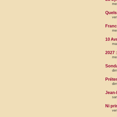
mer
Quels
ven
Franc
mer
10 Av
mar
2027 :
mer
Sonda
dim
Préte
dim
Jean-
sam
Ni pr
ven