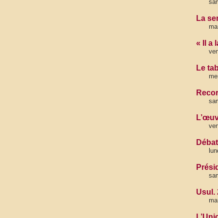
sa
La se
mar
« Il a
ven
Le tab
mer
Recor
sam
L’œuv
ven
Débat
lun
Prési
sa
Usul.
mar
L’Uni