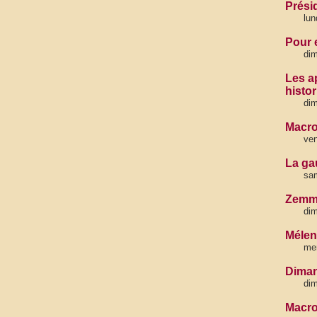
Prési
lun
Pour e
dim
Les a
histor
dim
Macro
ven
La ga
sa
Zemmo
di
Mélen
mer
Diman
di
Macro