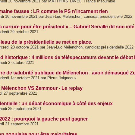
medi 20 novembre 2021 par MATTHIAS TAVEL, France Insoumise
maine fausse : LR comme le PS n’incarnent rien
di 16 novembre 2021 par Jean-Luc Mélenchon, candidat présidentielle 2022
 la carrure pour être président » – Gabriel Serville dit son i
dredi 29 octobre 2021
leau de la présidentielle se met en place.
credi 20 octobre 2021 par Jean-Luc Mélenchon, candidat présidentielle 2022
d historique : 4 millions de téléspectateurs devant le dé
edi 2 octobre 2021
re de salubrité publique de Mélenchon : avoir démasqué Z
dredi 1er octobre 2021 par Pierre Joigneaux
 Mélenchon VS Zemmour - Le replay
di 27 septembre 2021
dentielle : un débat économique à côté des enjeux
medi 25 septembre 2021
 2022 : pourquoi la gauche peut gagner
di 21 septembre 2021
on populaire pour être majoritaires