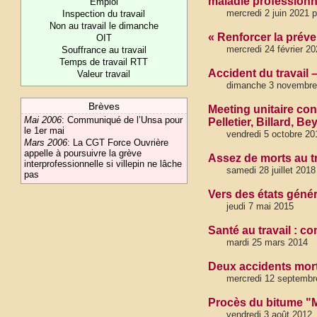
maladie professionn
Emploi
mercredi 2 juin 2021 
Inspection du travail
Non au travail le dimanche
« Renforcer la préven
OIT
mercredi 24 février 20
Souffrance au travail
Temps de travail RTT
Accident du travail 
Valeur travail
dimanche 3 novembre
Brèves
Meeting unitaire con
Mai 2006
:
Communiqué de l’Unsa pour
Pelletier, Billard, 
le 1er mai
vendredi 5 octobre 20
Mars 2006
:
La CGT Force Ouvrière
appelle à poursuivre la grève
Assez de morts au tr
interprofessionnelle si villepin ne lâche
samedi 28 juillet 201
pas
Vers des états génér
jeudi 7 mai 2015
Santé au travail : c
mardi 25 mars 2014
Deux accidents mort
mercredi 12 septembr
Procès du bitume "M
vendredi 3 août 2012