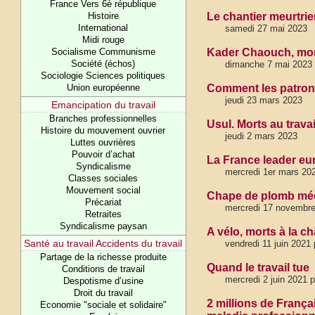
France Vers 6è république
Histoire
Le chantier meurtri
International
samedi 27 mai 2023
Midi rouge
Socialisme Communisme
Kader Chaouch, mort
Société (échos)
dimanche 7 mai 2023
Sociologie Sciences politiques
Union européenne
Comment les patrons
jeudi 23 mars 2023
Emancipation du travail
Branches professionnelles
Usul. Morts au travai
Histoire du mouvement ouvrier
jeudi 2 mars 2023
Luttes ouvrières
Pouvoir d’achat
La France leader eur
Syndicalisme
mercredi 1er mars 20
Classes sociales
Mouvement social
Chape de plomb média
Précariat
mercredi 17 novembre
Retraites
Syndicalisme paysan
A vélo, morts à la c
Santé au travail Accidents du travail
vendredi 11 juin 2021 
Partage de la richesse produite
Quand le travail tue
Conditions de travail
mercredi 2 juin 2021 
Despotisme d’usine
Droit du travail
2 millions de Franç
Economie "sociale et solidaire"