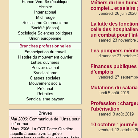
France Vers 6è république
Métiers du lien huma
Histoire
complet... et salaire p
International
vendredi 26 juin 2020 
Midi rouge
Socialisme Communisme
La lutte des fonctio
Société (échos)
celle des hospitalie
Sociologie Sciences politiques
un combat pour l’int
Union européenne
samedi 23 novembre 2
Branches professionnelles
Les pompiers mérite
Emancipation du travail
dimanche 27 octobre 
Histoire du mouvement ouvrier
Luttes ouvrières
Finances publiques 
Pouvoir d’achat
d’emplois
Syndicalisme
vendredi 27 septembr
Classes sociales
Mouvement social
Mutations du salariat 
Précariat
lundi 5 août 2019
Retraites
Syndicalisme paysan
Profession : chargeur
l’ubérisation
Brèves
samedi 3 août 2019
Mai 2006
:
Communiqué de l’Unsa pour
le 1er mai
10 octobre : journée
Mars 2006
:
La CGT Force Ouvrière
vendredi 13 octobre 2
appelle à poursuivre la grève