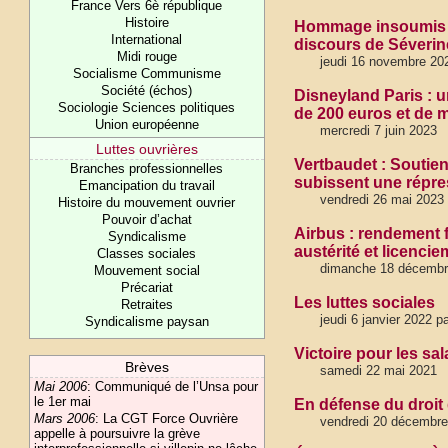
France Vers 6è république
Histoire
Hommage insoumis à
International
discours de Séverin
Midi rouge
jeudi 16 novembre 20
Socialisme Communisme
Société (échos)
Disneyland Paris : 
Sociologie Sciences politiques
de 200 euros et de m
Union européenne
mercredi 7 juin 2023
Luttes ouvrières
Vertbaudet : Soutien
Branches professionnelles
subissent une répres
Emancipation du travail
vendredi 26 mai 2023
Histoire du mouvement ouvrier
Pouvoir d’achat
Airbus : rendement f
Syndicalisme
austérité et licencie
Classes sociales
dimanche 18 décembr
Mouvement social
Précariat
Les luttes sociales
Retraites
jeudi 6 janvier 2022 
Syndicalisme paysan
Victoire pour les sa
Brèves
samedi 22 mai 2021
Mai 2006
:
Communiqué de l’Unsa pour
le 1er mai
En défense du droit
Mars 2006
:
La CGT Force Ouvrière
vendredi 20 décembre
appelle à poursuivre la grève