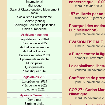
International
concerne que… 0,002
Midi rouge
mardi 7 février 2023
Salariat Classe ouvrière Mouvement
social
157 milliards par a
Socialisme Communisme
dimanche 15 janvier 
Société (échos)
Sociologie Sciences politiques
Pourquoi des motion
Union européenne
Luc Mélenchon)
jeudi 24 novembre 202
Archives élections
Législatives juin 2024
ÉVASION FISCALE, P
Présidentielle 2027
lundi 21 novembre 20
Actualité européenne
Actualité France
« Purge contre la lig
Défense retraites 2023
samedi 19 novembre 2
Ephéméride militante
Municipales
Le capitalisme liberta
Quinquennats
vendredi 18 novembre
Statistiques Site
Législatives 2022
Conférence de pres
Européennes 2024
jeudi 17 novembre 20
Présidentielle 2022
Elections 2021
COP 27 : Carlos Mar
climatique
Après le 2ème tour
mardi 15 novembre 2
2ème tour
Extrême droite