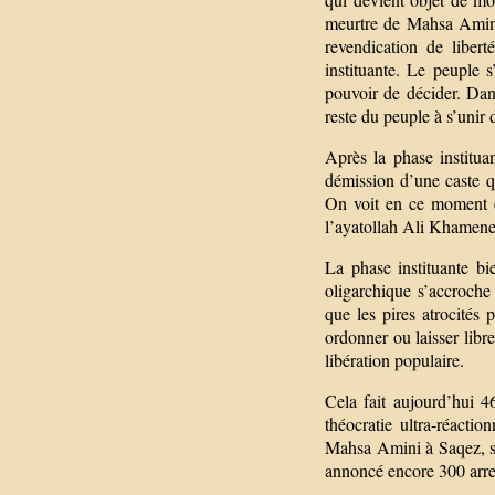
meurtre de Mahsa Amini
revendication de libert
instituante. Le peuple s
pouvoir de décider. Dans
reste du peuple à s’unir 
Après la phase institua
démission d’une caste qu
On voit en ce moment en
l’ayatollah Ali Khamene
La phase instituante bi
oligarchique s’accroche
que les pires atrocités
ordonner ou laisser libr
libération populaire.
Cela fait aujourd’hui 4
théocratie ultra-réact
Mahsa Amini à Saqez, sa 
annoncé encore 300 arres