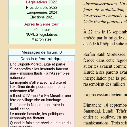
Législatives 2022
ultraconservateurs. Un 
Présidentielle 2022
jours de mobilisation, 
Européennes 2024
insurrection emmenée pa
Elections 2021
Cette révolte pourra-t-el
Après le 2ème tour
2ème tour
À 22 ans le 13 septembr
NUPES législatives
arrêtée par la brigade d
Macronistes
décède à l’hôpital suite 
Messages de forum: 0
Serfan Salih Mortezaee, 
Dans la même rubrique
féroce dans cette régio
Eric Dupont-Moretti, juge et partie
autorités avaient commen
Super-profits : les insoumis lancent
Kurde à ses parents avait
une « mission flash » à l’Assemblée
interpellation par la 
nationale
La majorité s’allie avec la droite et
rassemblent des milliers
l’extrême droite pour supprimer la
redevance télé
La procession devient m
« Il est là l’Arabe ! » En Moselle, une
fête de village vire au lynchage
Dimanche 18 septembre,
Renforcer la Nupes, construire la
mobilisation
Sanandaj. Lundi, Téhér
Le monde bascule, les politiques
entier se soulève, en 
économiques flottent
manifestations. Trois se
Quand le faible se réveille, je suis du