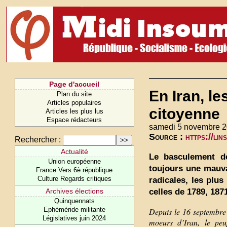
Page d'accueil
En Iran, l
Plan du site
Articles populaires
citoyenne
Articles les plus lus
Espace rédacteurs
samedi 5 novembre 2
Source :
https://li
Rechercher :
Actualité
Le basculement de
Union européenne
toujours une mauva
France Vers 6è république
Culture Regards critiques
radicales, les plu
celles de 1789, 187
Archives élections
Quinquennats
Ephéméride militante
Depuis le 16 septembre
Législatives juin 2024
moeurs d’Iran, le peup