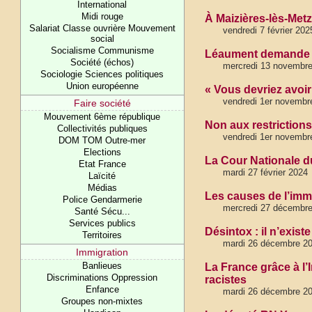
International
Midi rouge
À Maizières-lès-Met
Salariat Classe ouvrière Mouvement
vendredi 7 février 202
social
Socialisme Communisme
Léaument demande a
Société (échos)
mercredi 13 novembr
Sociologie Sciences politiques
Union européenne
« Vous devriez avoir
vendredi 1er novembr
Faire société
Mouvement 6ème république
Non aux restrictions
Collectivités publiques
vendredi 1er novembr
DOM TOM Outre-mer
Elections
La Cour Nationale du
Etat France
mardi 27 février 2024
Laïcité
Médias
Les causes de l’imm
Police Gendarmerie
mercredi 27 décembr
Santé Sécu...
Services publics
Désintox : il n’exis
Territoires
mardi 26 décembre 2
Immigration
Banlieues
La France grâce à l’
Discriminations Oppression
racistes
Enfance
mardi 26 décembre 2
Groupes non-mixtes