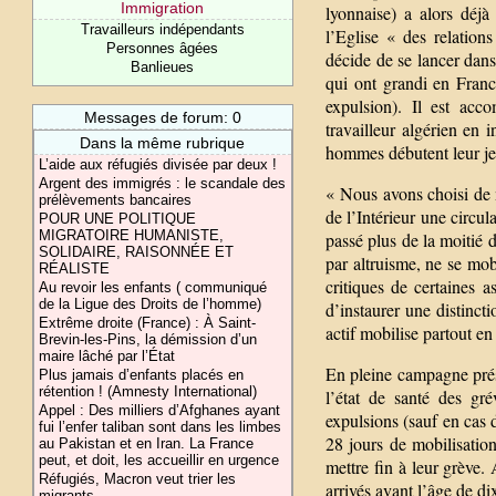
Immigration
lyonnaise) a alors déj
Travailleurs indépendants
l’Eglise « des relatio
Personnes âgées
décide de se lancer dans
Banlieues
qui ont grandi en Franc
expulsion). Il est ac
Messages de forum: 0
travailleur algérien en
Dans la même rubrique
hommes débutent leur jeû
L’aide aux réfugiés divisée par deux !
Argent des immigrés : le scandale des
« Nous avons choisi de m
prélèvements bancaires
de l’Intérieur une circul
POUR UNE POLITIQUE
MIGRATOIRE HUMANISTE,
passé plus de la moitié d
SOLIDAIRE, RAISONNÉE ET
par altruisme, ne se mob
RÉALISTE
critiques de certaines a
Au revoir les enfants ( communiqué
de la Ligue des Droits de l’homme)
d’instaurer une distinct
Extrême droite (France) : À Saint-
actif mobilise partout en
Brevin-les-Pins, la démission d’un
maire lâché par l’État
En pleine campagne prési
Plus jamais d’enfants placés en
rétention ! (Amnesty International)
l’état de santé des gr
Appel : Des milliers d’Afghanes ayant
expulsions (sauf en cas d
fui l’enfer taliban sont dans les limbes
28 jours de mobilisatio
au Pakistan et en Iran. La France
peut, et doit, les accueillir en urgence
mettre fin à leur grève.
Réfugiés, Macron veut trier les
arrivés avant l’âge de dix
migrants.