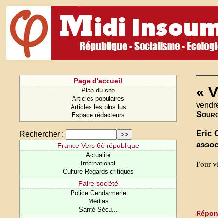
Page d'accueil
« V
Plan du site
Articles populaires
vendr
Articles les plus lus
Sour
Espace rédacteurs
Eric 
Rechercher :
assoc
France Vers 6è république
Actualité
Pour vi
International
Culture Regards critiques
Faire société
Police Gendarmerie
Médias
Santé Sécu...
Répond