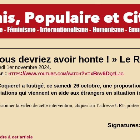
ous devriez avoir honte ! » Le 
edi 1er novembre 2024.
ce :
https://www.youtube.com/watch?v=xBbv6DqeLjg
Coquerel a fustigé, ce samedi 26 octobre, une propositi
iations qui viennent en aide aux étrangers en situation i
sionner la video de cette intervention, cliquer sur l’adresse URL portée
Signatures:
re à cet article