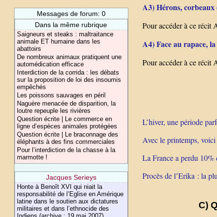
A3) Hérons, corbeaux e
Messages de forum: 0
Pour accéder à ce récit A
Dans la même rubrique
Saigneurs et steaks : maltraitance
animale ET humaine dans les
A4) Face au rapace, la 
abattoirs
De nombreux animaux pratiquent une
Pour accéder à ce récit A
automédication efficace
Interdiction de la corrida : les débats
sur la proposition de loi des insoumis
empêchés
Les poissons sauvages en péril
Naguère menacée de disparition, la
loutre repeuple les rivières
Question écrite | Le commerce en
L’hiver, une période parf
ligne d’espèces animales protégées
Question écrite | Le braconnage des
Avec le printemps, voici
éléphants à des fins commerciales
Pour l’interdiction de la chasse à la
La France a perdu 10% d
marmotte !
Procès de l’Erika : la p
Jacques Serieys
Honte à Benoît XVI qui niait la
responsabilité de l’Eglise en Amérique
latine dans le soutien aux dictatures
C) Q
militaires et dans l’ethnocide des
Indiens (archive : 19 mai 2007)