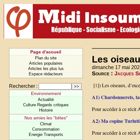
Page d'accueil
Les oiseau
Plan du site
Articles populaires
dimanche 17 mai 202
Articles les plus lus
Source :
Jacques Se
Espace rédacteurs
[
1
]) Les oiseaux, d’exc
Rechercher :
Environnement
A1) Chardonnerets, tari
Actualité
Culture Regards critiques
Pour accéder à ce récit A
Histoire
Nos amies les "bêtes"
A2) Ma copine Turlutüt
Climat
Consommation
Pour accéder à ce récit A
Energie Transports