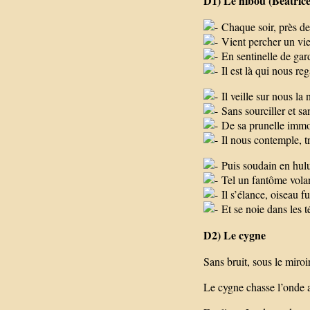
D1) Le hibou (Béatric
Chaque soir, près de
Vient percher un vie
En sentinelle de gar
Il est là qui nous reg
Il veille sur nous la n
Sans sourciller et san
De sa prunelle immo
Il nous contemple, tr
Puis soudain en hulu
Tel un fantôme volan
Il s’élance, oiseau f
Et se noie dans les t
D2) Le cygne
Sans bruit, sous le miroi
Le cygne chasse l’onde a