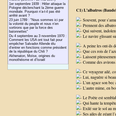
1er septembre 1939 : Hitler attaque la
Pologne déclenchant la 2ème guerre
C1) L’albatros (Baudel
mondiale. Pourquoi n’a-t-il pas été
arrêté avant ?
Souvent, pour s’amu
23 juin 1789 : "Nous sommes ici par
la volonté du peuple et nous n’en
Prennent des albatro
sortirons que par la force des
Qui suivent, indole
baïonnettes"
Le navire glissant su
Du 4 septembre au 3 novembre 1970 :
Comment les USA ont tout fait pour
empêcher Salvador Allende élu
A peine les ont-ils d
d’entrer en fonctions comme président
Que ces rois de l’azu
de la république du Chili ?
Akhenaton, Moïse, origines du
Laissent piteusement
monothéisme et d’Israël
Comme des avirons tr
Ce voyageur ailé, co
Lui, naguère si beau,
L’un agace son bec a
L’autre mime, en boit
Le Poète est semblab
Qui hante la tempête e
Exilé sur le sol au m
Ses ailes de géant l