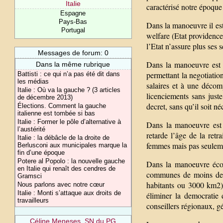
Italie
caractérisé notre époque
Espagne
Pays-Bas
Dans la manoeuvre il est 
Portugal
welfare (Etat providence
l’Etat n’assure plus ses s
Messages de forum: 0
Dans la manoeuvre est a
Dans la même rubrique
permettant la negotiatio
Battisti : ce qui n’a pas été dit dans
les médias
salaires et à une décomp
Italie : Où va la gauche ? (3 articles
licenciements sans juste
de décembre 2013)
decret, sans qu’il soit né
Élections. Comment la gauche
italienne est tombée si bas
Italie : Former le pôle d’alternative à
Dans la manoeuvre est 
l’austérité
retarde l’âge de la retra
Italie : la débâcle de la droite de
femmes mais pas seulem
Berlusconi aux municipales marque la
fin d’une époque
Potere al Popolo : la nouvelle gauche
Dans la manoeuvre écon
en Italie qui renaît des cendres de
communes de moins de 
Gramsci
habitants ou 3000 km2) 
Nous parlons avec notre cœur
Italie : Monti s’attaque aux droits de
éliminer la democratie
travailleurs
conseillers régionaux, 
Céline Meneses, SN du PG