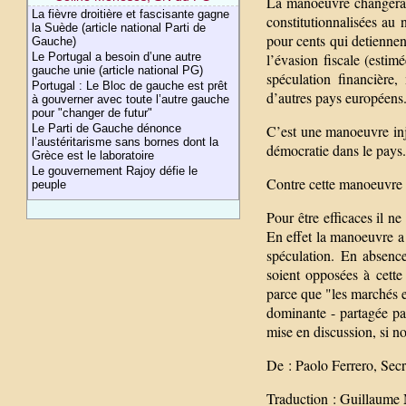
La manoeuvre changera la
La fièvre droitière et fascisante gagne
constitutionnalisées au
la Suède (article national Parti de
pour cents qui detiennent
Gauche)
Le Portugal a besoin d’une autre
l’évasion fiscale (esti
gauche unie (article national PG)
spéculation financière
Portugal : Le Bloc de gauche est prêt
d’autres pays européens
à gouverner avec toute l’autre gauche
pour "changer de futur"
Le Parti de Gauche dénonce
C’est une manoeuvre inju
l’austéritarisme sans bornes dont la
démocratie dans le pays.
Grèce est le laboratoire
Le gouvernement Rajoy défie le
Contre cette manoeuvre i
peuple
Pour être efficaces il n
En effet la manoeuvre a é
spéculation. En absence
soient opposées à cette
parce que "les marchés e
dominante - partagée par
mise en discussion, si no
De : Paolo Ferrero, Secr
Traduction : Guillaume 