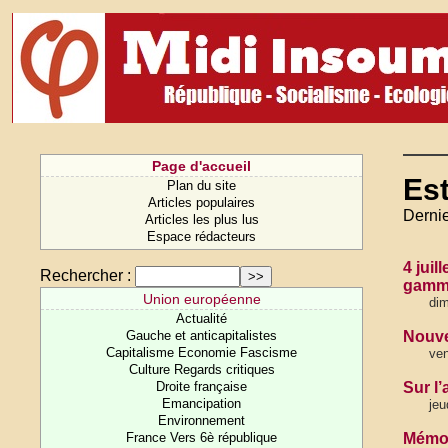
Page d'accueil
Es
Plan du site
Articles populaires
Dernie
Articles les plus lus
Espace rédacteurs
4 juil
Rechercher :
gamm
Union européenne
dim
Actualité
Gauche et anticapitalistes
Nouve
Capitalisme Economie Fascisme
ven
Culture Regards critiques
Droite française
Sur l’
Emancipation
jeu
Environnement
France Vers 6è république
Mémoi