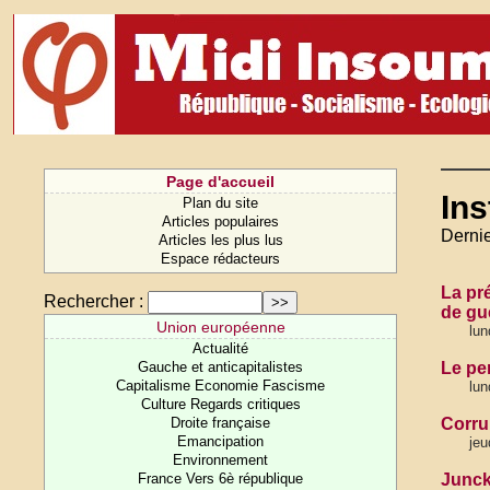
Page d'accueil
Ins
Plan du site
Articles populaires
Dernie
Articles les plus lus
Espace rédacteurs
La pré
Rechercher :
de gue
Union européenne
lun
Actualité
Gauche et anticapitalistes
Le pe
Capitalisme Economie Fascisme
lun
Culture Regards critiques
Droite française
Corru
Emancipation
jeu
Environnement
France Vers 6è république
Junck