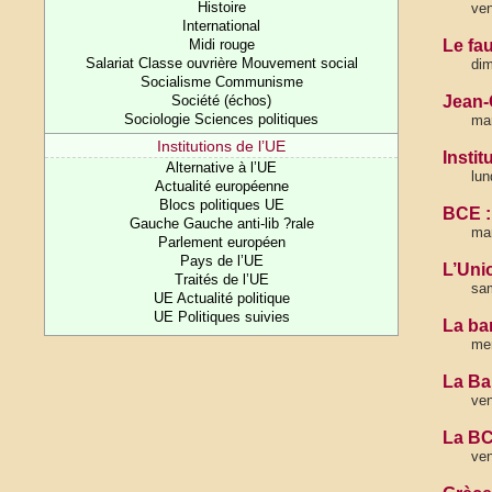
Histoire
ven
International
Midi rouge
Le fa
Salariat Classe ouvrière Mouvement social
dim
Socialisme Communisme
Société (échos)
Jean-
Sociologie Sciences politiques
mar
Institutions de l’UE
Insti
Alternative à l’UE
lu
Actualité européenne
Blocs politiques UE
BCE : 
Gauche Gauche anti-lib ?rale
mar
Parlement européen
Pays de l’UE
L’Uni
Traités de l’UE
sam
UE Actualité politique
UE Politiques suivies
La ba
mer
La Ba
ven
La BC
ven