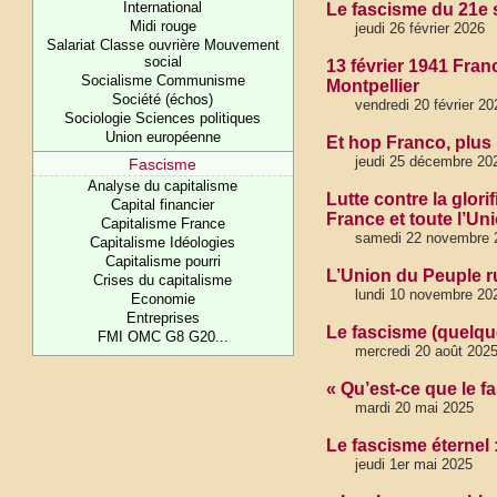
International
Le fascisme du 21e s
Midi rouge
jeudi 26 février 2026
Salariat Classe ouvrière Mouvement
social
13 février 1941 Fran
Socialisme Communisme
Montpellier
Société (échos)
vendredi 20 février 2
Sociologie Sciences politiques
Union européenne
Et hop Franco, plus
jeudi 25 décembre 20
Fascisme
Analyse du capitalisme
Lutte contre la glori
Capital financier
France et toute l’U
Capitalisme France
samedi 22 novembre 2
Capitalisme Idéologies
Capitalisme pourri
L’Union du Peuple ru
Crises du capitalisme
lundi 10 novembre 20
Economie
Entreprises
Le fascisme (quelq
FMI OMC G8 G20...
mercredi 20 août 202
« Qu’est-ce que le f
mardi 20 mai 2025
Le fascisme éternel
jeudi 1er mai 2025