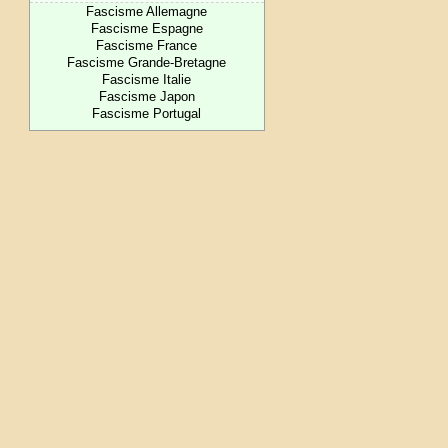
Fascisme Allemagne
Fascisme Espagne
Fascisme France
Fascisme Grande-Bretagne
Fascisme Italie
Fascisme Japon
Fascisme Portugal