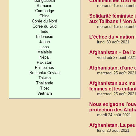
Comment les USA et le
Bangladesh
Birmanie
mercredi 1er septemb
Cambodge
Solidarité féministe
Chine
Corée du Nord
aux Talibans ! Non à 
Corée du Sud
mercredi 1er septemb
Inde
Indonésie
L’échec du « nation 
Japon
lundi 30 août 2021
Laos
Malaisie
Afghanistan – De l’o
Népal
vendredi 27 août 2021
Pakistan
Philippines
Afghanistan, d’une dé
Sri Lanka Ceylan
mercredi 25 août 202
Taiwan
Thailande
Afghanistan aux main
Tibet
femmes et les enfan
Vietnam
mercredi 25 août 202
Nous exigeons l’ouve
protection des Afgh
mardi 24 août 2021
Afghanistan. La peur
lundi 23 août 2021