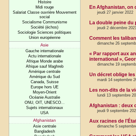
Histoire
En Afghanistan, on 
Midi rouge
Salariat Classe ouvrière Mouvement
jeudi 27 janvier 2022
social
Socialisme Communisme
La double peine du 
Société (échos)
jeudi 2 décembre 202
Sociologie Sciences politiques
Union européenne
Comment les taliban
dimanche 26 septembr
Asie
Gauche internationale
« Par rapport aux an
Actu internationale
international », Geo
Afrique Monde arabe
dimanche 19 septemb
Afrique sauf Maghreb
Amérique centrale
Un décret oblige les
Amérique du Sud
mardi 14 septembre 2
Canada, Suisse
Europe hors UE
Les non-dits de la vi
Moyen-Orient
lundi 13 septembre 20
Océanie Australie
ONU, OIT, UNESCO...
Afghanistan : deux 
Sujets internationaux
jeudi 9 septembre 20
USA
Afghanistan
Aux racines de l’Éta
Asie centrale
dimanche 5 septembr
Bangladesh