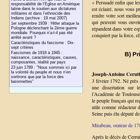
« Persuadé enfin que les 
responsabilité de l’Eglise en Amérique
est éclairé, nous vous p
latine dans le soutien aux dictatures
militaires et dans l’ethnocide des
rendre votre sort meilleur
Indiens (archive : 19 mai 2007)
qui peuvent vous ouvri
1er septembre 1939 : Hitler attaque la
répandent dans votre espr
Pologne déclenchant la 2ème guerre
mondiale. Pourquoi n’a-t-il pas été
conquiert par la force, e
arrêté avant ?
Caractéristiques du fascisme : Dix-
sept critères
Fascismes de 1918 à 1945 :
B) Pr
naissance, caractéristiques, causes,
composantes, réalité par pays
23 juin 1789 : "Nous sommes ici par
la volonté du peuple et nous n’en
Joseph-Antoine Cerutt
sortirons que par la force des
3 février 1792. Né près 
baïonnettes"
une dissertation sur 
l’Académie de Toulouse)
le peuple français qui re
utile comme rédacteur 
Seine puis élu député de 
Mirabeau, orateur de 17
Après le décès de Cerrut