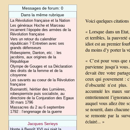
Messages de forum: 0
Dans la même rubrique
Voici quelques citations 
La Révolution française et la Nation
Les généraux Hoche et Marceau
incarnent l’épopée des armées de la
« Lorsque dans un Etat, 
Révolution française
et terribles, la pauvret
Vers un retour du calendrier
idiot est au premier fou
républicain ? Entretien avec ses
grands défenseurs
du moins d’y porter la vér
Robespierre, Danton, etc. : les
jacobins, aux origines de la
« C’est pour vous que n
République
parvienne jusqu’à vous.
Olympe de Gouges et sa Déclaration
des droits de la femme et de la
devait être votre parta
citoyenne
ceux qui gouvernent : c
Les savants au coeur de la Révolution
d’obscurité n’est plus
française
Buonarotti, héritier des Lumières,
accumulé les maux sur t
robespierriste puis socialiste, au
entretiennent l’ignoranc
directoire de la Conjuration des Egaux
auquel vous allez être so
30 mars 1796
Massacres du 2 au 6 septembre
se nourrit, dans chacune 
1792 : l’engrenage de la guerre
se remonte par la survei
éclairé... »
Jacques Serieys
Honte à Benoît XVI qui niait la