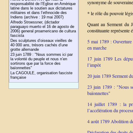
synonyme de souverainet
responsabilité de l’Eglise en Amérique
latine dans le soutien aux dictatures
* le rôle du pouvoir lég
militaires et dans l’ethnocide des
Indiens (archive : 19 mai 2007)
Alfredo Stroessner, (dictador
Quant au Serment du Je
paraguayo muerto el 16 de agosto de
constituante représent
2006) general proamericano de cultura
fascista
Des sculptures d’oiseaux vieilles de
5 mai 1789 : Ouverture d
40 000 ans, trésors cachés d’une
en marche
grotte allemande
23 juin 1789 : "Nous sommes ici par
17 juin 1789 Les déput
la volonté du peuple et nous n’en
sortirons que par la force des
l’impôt
baïonnettes"
La CAGOULE, organisation fasciste
20 juin 1789 Serment du
française
23 juin 1789 : "Nous so
baïonnettes"
14 juillet 1789 : la p
l’accélération du proces
4 août 1789 Abolition de
Déclaration des droits d