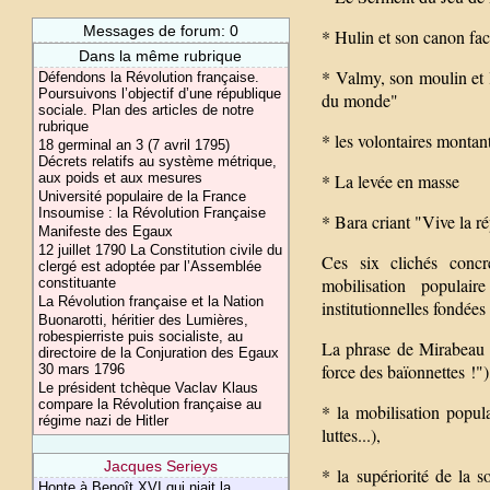
Messages de forum: 0
* Hulin et son canon face 
Dans la même rubrique
* Valmy, son moulin et l
Défendons la Révolution française.
Poursuivons l’objectif d’une république
du monde"
sociale. Plan des articles de notre
rubrique
* les volontaires montant
18 germinal an 3 (7 avril 1795)
Décrets relatifs au système métrique,
aux poids et aux mesures
* La levée en masse
Université populaire de la France
Insoumise : la Révolution Française
* Bara criant "Vive la r
Manifeste des Egaux
12 juillet 1790 La Constitution civile du
Ces six clichés concré
clergé est adoptée par l’Assemblée
mobilisation populair
constituante
La Révolution française et la Nation
institutionnelles fondées
Buonarotti, héritier des Lumières,
robespierriste puis socialiste, au
La phrase de Mirabeau (
directoire de la Conjuration des Egaux
force des baïonnettes !")
30 mars 1796
Le président tchèque Vaclav Klaus
compare la Révolution française au
* la mobilisation popula
régime nazi de Hitler
luttes...),
Jacques Serieys
* la supériorité de la s
Honte à Benoît XVI qui niait la