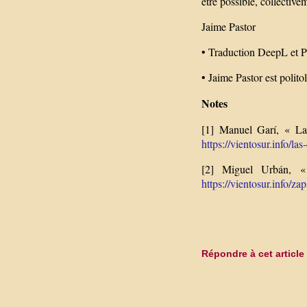
être possible, collective
Jaime Pastor
• Traduction DeepL et P
• Jaime Pastor est polito
Notes
[1] Manuel Garí, « Las
https://vientosur.info/las-
[2] Miguel Urbán, « 
https://vientosur.info/zap
Répondre à cet article