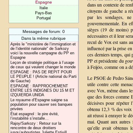
Espagne
dans un contexte de ren
Italie
citoyens de gauche a r
Pays-Bas
par les sondages, ne 
Portugal
gouvernementale. En eff
sièges (19 de moins) p
Messages de forum: 0
nécessaires et il leur s
Dans la même rubrique
recul de Vox est sans au
Après le "ministère de l’immigration et
influencé par la prise en
de l’identité nationale" de Sarkozy
voici la nouvelle campagne du PP en
ces derniers temps, qui 
Espagne
PP et présidente du gou
Leçon de stratégie politique à l’usage
à Feijóo, comme on a déjà
de ceux qui veulent changer le monde
ESPAGNE : PAS DE REPIT POUR
LE PEUPLE ! (Article national du Parti
Le PSOE de Pedro Sánche
de Gauche)
utile contre cette mena
ESPAGNE : RAPPROCHEMENT
avec Vox, même dans le
ENTRE LES INDIGNES DU 15 M ET
IZQUIERDA UNIDA
que des forces comme E
Le royaume d’Espagne saigne sa
décisives pour répéter 
population pour sauver ses banques
obtenu 12,3 % des voix 
privées
État espagnol : le pire évité,
ait réussi à enrayer le d
l’instabilité s’installe…
mai. Quant aux autres f
Rajoy/Sarkozy : Retour sur la
qu’elle avait obtenus 
rencontre de deux droitiers
jusqu’auboutistes Juliette Estivill