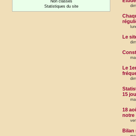
Etude 
Non classés
di
Statistiques du site
Chaqu
réguli
lun
Le si
di
Consta
mar
Le 1er
fréque
dim
Stati
15 jou
mar
18 ao
notre
ven
Bilan
mer