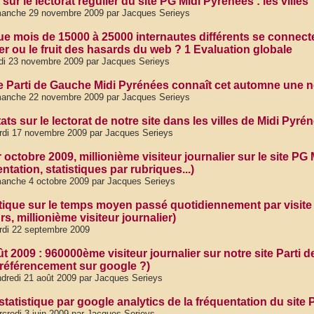
sur le lectorat régulier du site PG Midi Pyrénées : les villes
manche 29 novembre 2009 par Jacques Serieys
e mois de 15000 à 25000 internautes différents se connectent
er ou le fruit des hasards du web ? 1 Evaluation globale
di 23 novembre 2009 par Jacques Serieys
te Parti de Gauche Midi Pyrénées connaît cet automne une n
manche 22 novembre 2009 par Jacques Serieys
ts sur le lectorat de notre site dans les villes de Midi Pyré
di 17 novembre 2009 par Jacques Serieys
 octobre 2009, millionième visiteur journalier sur le site P
ntation, statistiques par rubriques...)
anche 4 octobre 2009 par Jacques Serieys
stique sur le temps moyen passé quotidiennement par visite s
rs, millionième visiteur journalier)
di 22 septembre 2009
ût 2009 : 960000ème visiteur journalier sur notre site Parti
 référencement sur google ?)
dredi 21 août 2009 par Jacques Serieys
 statistique par google analytics de la fréquentation du sit
credi 3 juin 2009 par Jacques Serieys