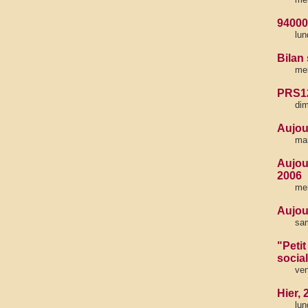
94000
lun
Bilan 
mer
PRS12
dim
Aujou
mar
Aujou
2006
mer
Aujour
sam
"Petit
socia
ven
Hier, 
lun