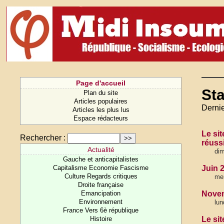
Page d'accueil
Sta
Plan du site
Articles populaires
Dernie
Articles les plus lus
Espace rédacteurs
Le si
Rechercher :
réussi
Actualité
dim
Gauche et anticapitalistes
Capitalisme Economie Fascisme
Juin 2
Culture Regards critiques
mer
Droite française
Emancipation
Novem
Environnement
lun
France Vers 6è république
Histoire
Le sit