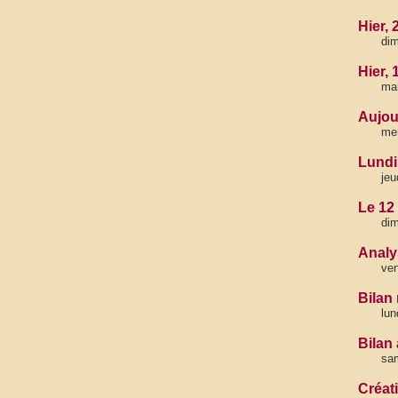
Hier, 
dim
Hier,
mar
Aujou
me
Lundi 
jeu
Le 12 
dim
Analys
ven
Bilan 
lun
Bilan
sam
Créat