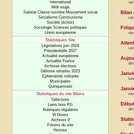
International
ven
Midi rouge
Salariat Classe ouvrière Mouvement social
Bilan 
Socialisme Communisme
ven
Société (échos)
Sociologie Sciences politiques
Fréqu
Union européenne
ven
Statistiques Site
Atten
Législatives juin 2024
ven
Présidentielle 2027
Actualité européenne
Aujour
Actualité France
dim
Archives élections
Défense retraites 2023
Janvie
Ephéméride militante
lun
Municipales
Quinquennats
Janvi
Statistiques du site Bilans
mer
Sélections
Début 
Liens hors PG
dim
Rubriques régulières
W Divers
Stati
Archives 0
di
Forums du site
Humour