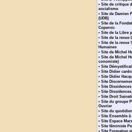
•
Site de critique 
socialisme
•
Site de Damien P
(UDB)
•
Site de la Fonda
Copernic
•
Site de la Libre 
•
Site de la revue 
•
Site de la revue
Humaines
•
Site de Michel 
•
Site de Michel H
conomiste)
•
Site Démystifica
•
Site Didier card
•
Site Didier Hacq
•
Site Discernemen
•
Site Dissidences
•
Site Dissidences
•
Site Droit Sainati
•
Site du groupe 
Ouvrier
•
Site du quotidien
•
Site Ensemble à
•
Site Espace Mar
•
Site féministe P
•
Site Formation et