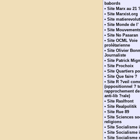
babords
•
Site Marx au 21 
•
Site Marxist.org
•
Site matierevolu
•
Site Monde de l’
•
Site Mouvement
•
Site No Pasaran
•
Site OCML Voie
prolétarienne
•
Site Olivier Bonn
Journaliste
•
Site Patrick Mig
•
Site Prochoix
•
Site Quartiers p
•
Site Que faire ?
•
Site R ?veil co
(oppositionnel ? t
rapprochement de
anti-lib ?rale)
•
Site Raslfront
•
Site Realpolitik
•
Site Rue 89
•
Site Sciences so
religions
•
Site Socialisme i
•
Site Socialisme i
•
Site Socialisme 