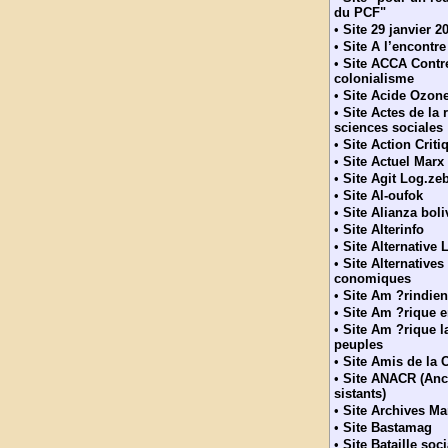
du PCF"
•
Site 29 janvier 2
•
Site A l’encontre
•
Site ACCA Contre
colonialisme
•
Site Acide Ozon
•
Site Actes de la
sciences sociales
•
Site Action Crit
•
Site Actuel Marx
•
Site Agit Log.ze
•
Site Al-oufok
•
Site Alianza boli
•
Site Alterinfo
•
Site Alternative L
•
Site Alternatives
conomiques
•
Site Am ?rindien
•
Site Am ?rique e
•
Site Am ?rique l
peuples
•
Site Amis de la 
•
Site ANACR (Anc
sistants)
•
Site Archives Ma
•
Site Bastamag
•
Site Bataille soci