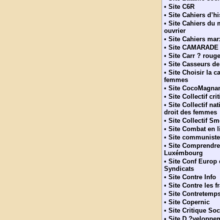
•
Site C6R
•
Site Cahiers d’hi
•
Site Cahiers du
ouvrier
•
Site Cahiers mar
•
Site CAMARADE
•
Site Carr ? roug
•
Site Casseurs d
•
Site Choisir la c
femmes
•
Site CocoMagnan
•
Site Collectif cri
•
Site Collectif na
droit des femmes
•
Site Collectif S
•
Site Combat en l
•
Site communiste
•
Site Comprendre
Luxémbourg
•
Site Conf Europ
Syndicats
•
Site Contre Info
•
Site Contre les f
•
Site Contretemp
•
Site Copernic
•
Site Critique Soc
•
Site D ?veloppe