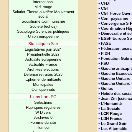
International
•
CFDT
Midi rouge
•
CGT
Salariat Classe ouvrière Mouvement
•
CGT Force Ouvri
social
•
Conf paysanne
Socialisme Communisme
•
Convergence S 
Société (échos)
•
Coordination Hô
Sociologie Sciences politiques
•
Démocratie et so
Union européenne
•
ESSF Europe Sol
Statistiques Site
•
FASE
•
Fédération anarc
Législatives juin 2024
•
FIDH
Présidentielle 2027
•
Fondation Gabrie
Actualité européenne
•
FSU
Actualité France
•
Gauche anticapit
Archives élections
•
Gauche Ecosocia
Défense retraites 2023
•
Gauche Unitaire
Ephéméride militante
•
Gauche Unitaire
Municipales
•
Golias
Quinquennats
•
Hebdo des social
Liens hors PG
•
Jean Zin (scienc
Sélections
•
L’Humanité
Rubriques régulières
•
La Sociale
W Divers
•
LCR Rouge
Archives 0
•
LDH France
Forums du site
•
Le Grand Soir
Humour
•
Les Alternatifs