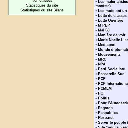
Non classés
•
Les matérialistes
Statistiques du site
maoïste)
Statistiques du site Bilans
•
Les mots ont un
•
Lutte de classes
•
Lutte Ouvrière
•
M PEP
•
Mai 68
•
Manière de voir
•
Marie Noelle Li
•
Mediapart
•
Monde diplomat
•
Mouvements
•
MRC
•
NPA
•
Parti Socialiste
•
Passerelle Sud
•
PCF
•
PCF Internationa
•
PCMLM
•
POI
•
Politis
•
Pour l’Autogesti
•
Regards
•
Respublica
•
Rezo.net
•
Servir le peuple
•
Site "pour un r