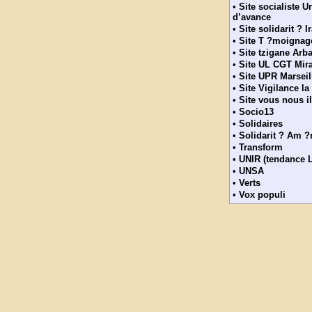
•
Site socialiste 
d’avance
•
Site solidarit ? I
•
Site T ?moignage
•
Site tzigane Arb
•
Site UL CGT Mira
•
Site UPR Marseil
•
Site Vigilance l
•
Site vous nous i
•
Socio13
•
Solidaires
•
Solidarit ? Am ?r
•
Transform
•
UNIR (tendance 
•
UNSA
•
Verts
•
Vox populi