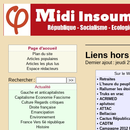
Page d'accueil
Liens hor
Plan du site
Articles populaires
Dernier ajout : jeudi 
Articles les plus lus
Espace rédacteurs
Sur le 
•
Retraites
Rechercher :
•
L’heure du peup
Actualité
•
Rallumer les étoi
Gauche et anticapitalistes
•
Truks en vrac
Capitalisme Economie Fascisme
•
ACRIMED
Culture Regards critiques
•
aplutsoc
Droite française
•
ATTAC
Emancipation
•
Bellaciao
Environnement
•
Cactus Républic
France Vers 6è république
•
CADTM
Histoire
•
Campagne 2012 