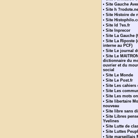
•
Site Gauche Ave
•
Site h ?rodote.ne
•
Site Histoire de
•
Site Histophilo.
•
Site Id ?es.fr
•
Site Inprecor
•
Site La Gauche 
•
Site La Riposte 
interne au PCF)
•
Site Le journal 
•
Site Le MAITRON
dictionnaire du 
ouvrier et du mo
social
•
Site Le Monde
•
Site Le Post.fr
•
Site Les cahiers
•
Site Les commun
•
Site Les mots on
•
Site libertaire M
nouveau
•
Site libre sans d
•
Site Libres pens
Yvelines
•
Site Lutte de cla
•
Site Luttes Peup
•
Site marseillais 