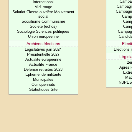
Campa
International
Campagn
Midi rouge
Campagn
Salariat Classe ouvrière Mouvement
social
Camp
Socialisme Communisme
Cam
Société (échos)
Cam
Sociologie Sciences politiques
Campag
Union européenne
Candida
Archives élections
Elect
Législatives juin 2024
Elections 
Présidentielle 2027
Législ
Actualité européenne
2è
Actualité France
Après l
Défense retraites 2023
Extrê
Ephéméride militante
Mac
Municipales
NUPES l
Quinquennats
Statistiques Site