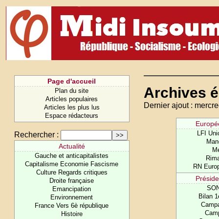
Page d'accueil
Archives é
Plan du site
Articles populaires
Dernier ajout : mercre
Articles les plus lus
Espace rédacteurs
Europé
LFI Uni
Rechercher :
Man
Actualité
Me
Gauche et anticapitalistes
Rim
Capitalisme Economie Fascisme
RN Euro
Culture Regards critiques
Préside
Droite française
SO
Emancipation
Bilan 1
Environnement
Camp
France Vers 6è république
Cam
Histoire