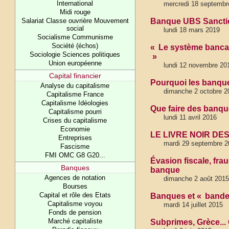
International
mercredi 18 septembr
Midi rouge
Salariat Classe ouvrière Mouvement
Banque UBS Sanctio
social
lundi 18 mars 2019
Socialisme Communisme
Société (échos)
« Le système banca
Sociologie Sciences politiques
»
Union européenne
lundi 12 novembre 20
Capital financier
Pourquoi les banqu
Analyse du capitalisme
dimanche 2 octobre 2
Capitalisme France
Capitalisme Idéologies
Que faire des banqu
Capitalisme pourri
lundi 11 avril 2016
Crises du capitalisme
Economie
LE LIVRE NOIR DE
Entreprises
mardi 29 septembre 2
Fascisme
FMI OMC G8 G20...
Évasion fiscale, fra
Banques
banque
Agences de notation
dimanche 2 août 2015
Bourses
Capital et rôle des Etats
Banques et « bande
Capitalisme voyou
mardi 14 juillet 2015
Fonds de pension
Marché capitaliste
Subprimes, Grèce... 