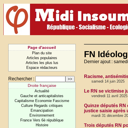
Page d'accueil
FN Idéolog
Plan du site
Articles populaires
Dernier ajout : samedi
Articles les plus lus
Espace rédacteurs
Racisme, antisémiti
Rechercher :
samedi 14 juin 2025
Droite française
Le RN se victimise j
Actualité
Gauche et anticapitalistes
vendredi 11 avril 2025
Capitalisme Economie Fascisme
Quinze députés RN é
Culture Regards critiques
Emancipation
justice saisie après
Environnement
mardi 31 décembre 2
France Vers 6è république
Histoire
Trois députés RN po