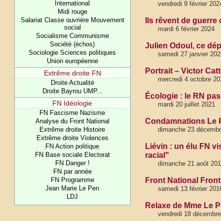
International
vendredi 9 février 202
Midi rouge
Salariat Classe ouvrière Mouvement
Ils rêvent de guerre 
social
mardi 6 février 2024
Socialisme Communisme
Société (échos)
Julien Odoul, ce dép
Sociologie Sciences politiques
samedi 27 janvier 202
Union européenne
Portrait – Victor Ca
Extrême droite FN
mercredi 4 octobre 20
Droite Actualité
Droite Bayrou UMP...
Écologie : le RN pas
FN Idéologie
mardi 20 juillet 2021
FN Fascisme Nazisme
Condamnations Le P
Analyse du Front National
Extrême droite Histoire
dimanche 23 décembr
Extrême droite Violences
Liévin : un élu FN v
FN Action politique
FN Base sociale Electorat
racial"
FN Danger !
dimanche 21 août 20
FN par année
FN Programme
Front National Front
Jean Marie Le Pen
samedi 13 février 201
LDJ
Relaxe de Mme Le Pen
vendredi 18 décembre