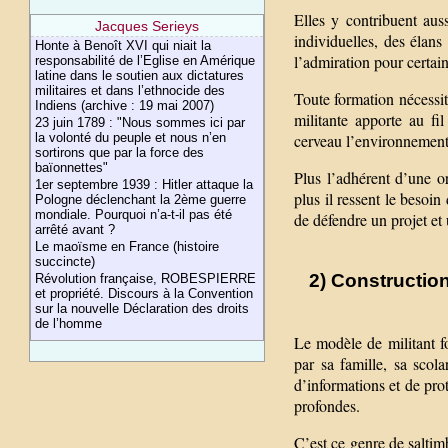
Elles y contribuent aus
Jacques Serieys
individuelles, des élan
Honte à Benoît XVI qui niait la
l’admiration pour certai
responsabilité de l’Eglise en Amérique
latine dans le soutien aux dictatures
militaires et dans l’ethnocide des
Toute formation nécessit
Indiens (archive : 19 mai 2007)
militante apporte au f
23 juin 1789 : "Nous sommes ici par
la volonté du peuple et nous n’en
cerveau l’environnement,
sortirons que par la force des
baïonnettes"
Plus l’adhérent d’une or
1er septembre 1939 : Hitler attaque la
plus il ressent le besoin
Pologne déclenchant la 2ème guerre
mondiale. Pourquoi n’a-t-il pas été
de défendre un projet et
arrêté avant ?
Le maoïsme en France (histoire
succincte)
2) Constructio
Révolution française, ROBESPIERRE
et propriété. Discours à la Convention
sur la nouvelle Déclaration des droits
de l’homme
Le modèle de militant fo
par sa famille, sa scol
d’informations et de pr
profondes.
C’est ce genre de saltim