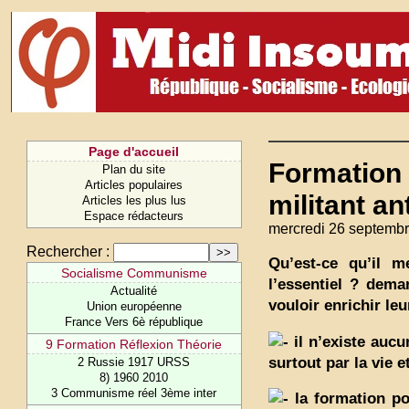
Page d'accueil
Formation p
Plan du site
Articles populaires
militant an
Articles les plus lus
Espace rédacteurs
mercredi 26 septembr
Rechercher :
Qu’est-ce qu’il m
Socialisme Communisme
l’essentiel ? dema
Actualité
vouloir enrichir le
Union européenne
France Vers 6è république
il n’existe aucu
9 Formation Réflexion Théorie
surtout par la vie e
2 Russie 1917 URSS
8) 1960 2010
3 Communisme réel 3ème inter
la formation pol