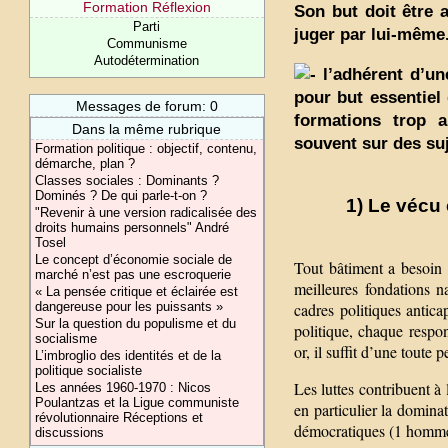
Formation Réflexion
Son but doit être 
Parti
juger par lui-même
Communisme
Autodétermination
l’adhérent d’un
pour but essentiel
Messages de forum: 0
formations trop a
Dans la même rubrique
souvent sur des suj
Formation politique : objectif, contenu,
démarche, plan ?
Classes sociales : Dominants ?
Dominés ? De qui parle-t-on ?
1) Le vécu
"Revenir à une version radicalisée des
droits humains personnels" André
Tosel
Le concept d’économie sociale de
Tout bâtiment a besoin 
marché n’est pas une escroquerie
meilleures fondations n
« La pensée critique et éclairée est
dangereuse pour les puissants »
cadres politiques antic
Sur la question du populisme et du
politique, chaque respon
socialisme
or, il suffit d’une toute
L’imbroglio des identités et de la
politique socialiste
Les luttes contribuent à 
Les années 1960-1970 : Nicos
Poulantzas et la Ligue communiste
en particulier la domina
révolutionnaire Réceptions et
démocratiques (1 homme, 
discussions