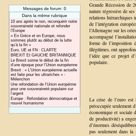
Grande Récession de 200
Messages de forum: 0
nature régressive de ses 
Dans la même rubrique
relations hiérarchiques i
10 ans après le non, reconquérir notre
de l’intégration europé
souveraineté nationale et refonder
l’Allemagne sur les ori
l’Europe
« En Grèce et en Europe, nous
accompagné l’installati
sommes plutôt au début de la lutte
forme de l’imposition d
qu’à la fin »
illégitimes, ont approfon
Euro, UE et FN : CLARTE
l’idée que ce projet d
BREXIT Et GAUCHE BRITANNIQUE
Le Brexit sonne le début de la fin
populaire.
d’une époque pour l’Union européenne
Brexit : « L’Union européenne actuelle
est faite pour les ultrariches » -
Mélenchon
Une refondation de l’Union europénne
pour une souveraineté populaire sur
l’argent
Europe : Refondation démocratique et
La crise de l’euro est 
nouvel humanisme
préoccupée seulement d’
économique et sociale d
de productivité) a enge
d’énormes déséquilibre
pas seulement dans la