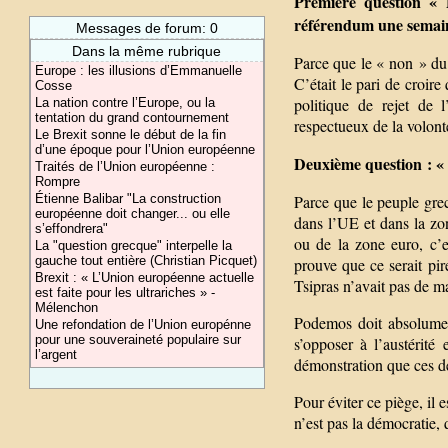
Première question « 
référendum une semain
Messages de forum: 0
Dans la même rubrique
Parce que le « non » du 
Europe : les illusions d’Emmanuelle
C’était le pari de croir
Cosse
politique de rejet de 
La nation contre l’Europe, ou la
tentation du grand contournement
respectueux de la volonté
Le Brexit sonne le début de la fin
d’une époque pour l’Union européenne
Deuxième question : « P
Traités de l’Union européenne :
Rompre
Parce que le peuple grec,
Étienne Balibar "La construction
européenne doit changer... ou elle
dans l’UE et dans la zon
s’effondrera"
ou de la zone euro, c’e
La "question grecque" interpelle la
gauche tout entière (Christian Picquet)
prouve que ce serait pi
Brexit : « L’Union européenne actuelle
Tsipras n’avait pas de ma
est faite pour les ultrariches » -
Mélenchon
Podemos doit absolument
Une refondation de l’Union europénne
pour une souveraineté populaire sur
s’opposer à l’austérité
l’argent
démonstration que ces de
Pour éviter ce piège, il 
n’est pas la démocratie, 