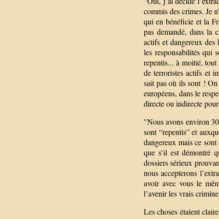
"Oui, j’ai décidé l’ext
commis des crimes. Je n’e
qui en bénéficie et la Fra
pas demandé, dans la ci
actifs et dangereux des
les responsabilités qui 
repentis... à moitié, tou
de terroristes actifs et
sait pas où ils sont ! On
européens, dans le respect
directe ou indirecte pour 
"Nous avons environ 300 
sont “repentis” et auxque
dangereux mais ce sont d
que s’il est démontré q
dossiers sérieux prouvant
nous accepterons l’extra
avoir avec vous le mêm
l’avenir les vrais crimine
Les choses étaient claire