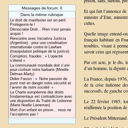
prison, sans, surtout, pre
Messages de forum: 0
Et qui fait l’annonce de
Dans la même rubrique
ministre d’Etat, ministr
Le droit de manifester est en péril.
cultes.
Protégeons-le !
Démocratie Droit... Rien n’est jamais
Quelle image entend-on 
acquis !
Rencontre avec Iniciativa Justicia
français habitant en Fra
(Argentine) : pour une coordination
troubles, visant à perm
internationale contre le Lawfare
savoir ceux qui régissen
(manipulation politique de la justice)
Corruption, fraudes : « L’opacité
s’étend »
Par cet acte, je le dis
La communauté mondiale doit s’unir
d’un homme, la dignité 
pour civiliser notre barbarie (Mireille
Delmas-Marty)
La France, depuis 1976, d
Didier Fassin : « Notre passion de
punir met en danger notre sécurité et
de la crise italienne 
l’avenir de notre société »
successifs, de gauche c
La Charte européenne des droits
fondamentaux est contradictoire avec
Le 22 février 1985, lo
une disposition du Traité de Lisbonne
(Marie Noelle Lieneman)
réaffirmée la position de
Mort d’un enfant en prison… nous ne
l’acceptons pas !
Le Président Mitterrand 