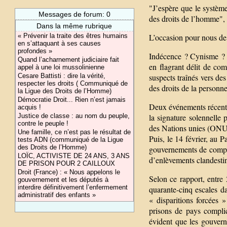
"J’espère que le système
Messages de forum: 0
des droits de l’homme", a
Dans la même rubrique
« Prévenir la traite des êtres humains
L’occasion pour nous de
en s’attaquant à ses causes
profondes »
Indécence ? Cynisme ? P
Quand l’acharnement judiciaire fait
en flagrant délit de com
appel à une loi mussolinienne
Cesare Battisti : dire la vérité,
suspects traînés vers des
respecter les droits ( Communiqué de
des droits de la person
la Ligue des Droits de l’Homme)
Démocratie Droit... Rien n’est jamais
Deux événements récents 
acquis !
Justice de classe : au nom du peuple,
la signature solennelle
contre le peuple !
des Nations unies (ONU) 
Une famille, ce n’est pas le résultat de
Puis, le 14 février, au
tests ADN (communiqué de la Ligue
des Droits de l’Homme)
gouvernements de compli
LOÏC, ACTIVISTE DE 24 ANS, 3 ANS
d’enlèvements clandesti
DE PRISON POUR 2 CAILLOUX
Droit (France) : « Nous appelons le
Selon ce rapport, entre
gouvernement et les députés à
interdire définitivement l’enfermement
quarante-cinq escales d
administratif des enfants »
« disparitions forcées
prisons de pays complic
évident que les gouvern