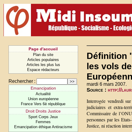
Page d'accueil
Définition 
Plan du site
Articles populaires
les vols d
Articles les plus lus
Espace rédacteurs
Européen
Rechercher :
mardi 6 mars 2007.
Emancipation
Source :
http://lau
Actualité
Union européenne
Interrogée vendredi su
France Vers 6è république
judiciaires et extra-ter
Droit Droits Justice
Commissaire de l’ONU, 
Sport Corps Jeux
personnes par les Etats
Femmes
Justice, ni réaction inter
Emancipation éthique Antiracisme