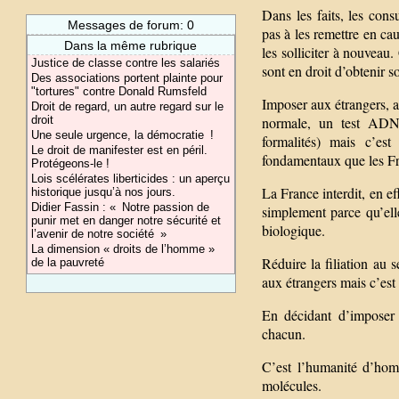
Dans les faits, les cons
Messages de forum: 0
pas à les remettre en ca
Dans la même rubrique
les solliciter à nouveau
Justice de classe contre les salariés
sont en droit d’obtenir s
Des associations portent plainte pour
"tortures" contre Donald Rumsfeld
Imposer aux étrangers, a
Droit de regard, un autre regard sur le
droit
normale, un test ADN, 
Une seule urgence, la démocratie !
formalités) mais c’est
Le droit de manifester est en péril.
fondamentaux que les Fr
Protégeons-le !
Lois scélérates liberticides : un aperçu
La France interdit, en ef
historique jusqu’à nos jours.
Didier Fassin : « Notre passion de
simplement parce qu’elle
punir met en danger notre sécurité et
biologique.
l’avenir de notre société »
La dimension « droits de l’homme »
Réduire la filiation au 
de la pauvreté
aux étrangers mais c’est
En décidant d’imposer u
chacun.
C’est l’humanité d’hom
molécules.