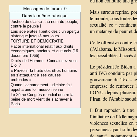
ou non conduire une gro
Messages de forum: 0
Mais surtout reprise, po
Dans la même rubrique
le monde, sous toutes les
Justice de classe : au nom du peuple,
sexualité, ce « continent 
contre le peuple !
un mélange de peur et de 
Lois scélérates liberticides : un aperçu
historique jusqu’à nos jours.
TORTURE ET DEMOCRATIE
Cette offensive contre l
Pacte international relatif aux droits
(l’Alabama, le Missouri,
économiques, sociaux et culturels (16
les possibilités d’accès à
décembre 1966)
Droits de l’Homme : Connaissez-vous
Eloi ?
Le président Jo Biden a 
« Prévenir la traite des êtres humains
anti-IVG conduite par pl
en s’attaquant à ses causes
gouverneur du Texas av
profondes »
Quand l’acharnement judiciaire fait
empressé de renforcer l
appel à une loi mussolinienne
l’ONU depuis plusieurs
Le 3ème Congrès mondial contre la
l’Iran, de l’Arabie saoud
peine de mort vient de s’achever à
Paris
Il faut rappeler, à tit
l’initiative de l’Allemag
violences sexuelles en 
personnes ayant subi de
de santé, notamment se