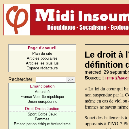
Page d'accueil
Le droit à 
Plan du site
Articles populaires
définition 
Articles les plus lus
Espace rédacteurs
mercredi 29 septembr
Source :
http://mart
Rechercher :
Emancipation
« La loi du cœur qui bat 
Actualité
non suspendue par la Cou
France Vers 6è république
même en cas de viol ou 
Union européenne
femmes ne savent même p
Droit Droits Justice
Sport Corps Jeux
Souci des battements à 
Femmes
opposants à l’IVG ? Plut
Emancipation éthique Antiracisme