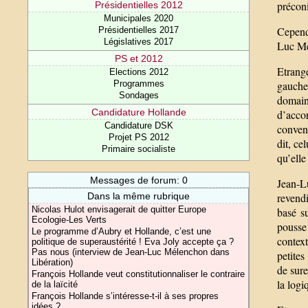
préconi
Présidentielles 2012
Municipales 2020
Cependa
Présidentielles 2017
Législatives 2017
Luc Mé
PS et 2012
Etrang
Elections 2012
Programmes
gauche 
Sondages
domain
Candidature Hollande
d’acco
Candidature DSK
convent
Projet PS 2012
dit, ce
Primaire socialiste
qu’elle
Messages de forum: 0
Jean-L
Dans la même rubrique
revendi
Nicolas Hulot envisagerait de quitter Europe
basé s
Ecologie-Les Verts
pousse 
Le programme d’Aubry et Hollande, c’est une
context
politique de superaustérité ! Eva Joly accepte ça ?
Pas nous (interview de Jean-Luc Mélenchon dans
petites
Libération)
de sure
François Hollande veut constitutionnaliser le contraire
la logi
de la laïcité
François Hollande s’intéresse-t-il à ses propres
idées ?