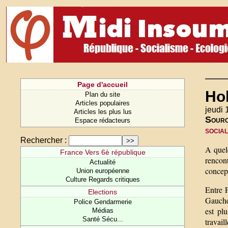
Page d'accueil
Hol
Plan du site
Articles populaires
jeudi 
Articles les plus lus
Sour
Espace rédacteurs
socia
Rechercher :
A quel
France Vers 6è république
rencont
Actualité
concept
Union européenne
Culture Regards critiques
Entre 
Elections
Gauche 
Police Gendarmerie
est pl
Médias
Santé Sécu...
travai