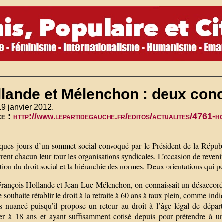
lande et Mélenchon : deux conc
19 janvier 2012.
ce :
http://www.lepartidegauche.fr/editos/actualites/4761-
l
ques jours d’un sommet social convoqué par le Président de la Répub
rent chacun leur tour les organisations syndicales. L’occasion de reveni
ion du droit social et la hiérarchie des normes. Deux orientations qui pou
François Hollande et Jean-Luc Mélenchon, on connaissait un désaccord m
souhaite rétablir le droit à la retraite à 60 ans à taux plein, comme i
us nuancé puisqu’il propose un retour au droit à l’âge légal de dépa
ller à 18 ans et ayant suffisamment cotisé depuis pour prétendre à u