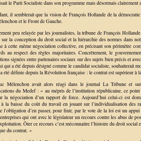
sait le Parti Socialiste dans son programme mais désormais clairement a
nt, il semblerait que la vision de François Hollande de la démocratie 
lenchon et le Front de Gauche.
ement peu relayée par les journalistes, la tribune de François Holland
sur la conception du droit social et la hiérarchie des normes dans not
e à cette même négociation collective, en précisant son périmètre co
rds au respect des règles majoritaires. Concrètement, le gouvernemen
ions signées entre partenaires sociaux sur des sujets bien précis et ave
lui qui a été depuis désigné comme le candidat socialiste, souhaiterait mod
 a été définie depuis la Révolution française : le contrat est supérieur à la
uc Mélenchon avait alors réagi dans le journal La Tribune et sur
cations du Medef : « au mépris de l’institution républicaine, ce point
ur la négociation d’un rapport de force. Aujourd’hui celui-ci est domi
à la baisse du coût du travail en jouant sur l’individualisation des ra
e l’obligation d’en passer, pour finir, par le vote de la loi est un appui
 entreprises qui ont avec le législateur un recours contre les abus de po
xploitation. Ôter ce recours c’est méconnaitre l’histoire du droit social
que du contrat. »