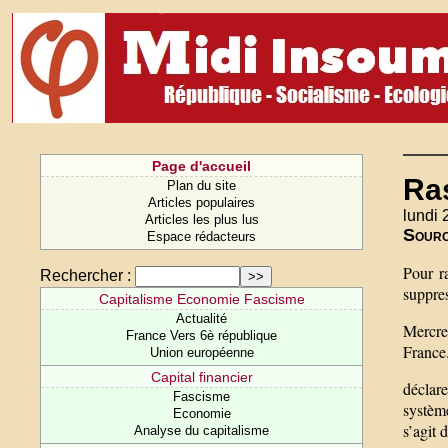
Page d'accueil
Ra
Plan du site
Articles populaires
lundi
Articles les plus lus
Sour
Espace rédacteurs
Pour ra
Rechercher :
suppres
Capitalisme Economie Fascisme
Actualité
Mercre
France Vers 6è république
France.
Union européenne
Capital financier
déclare
Fascisme
systèm
Economie
s’agit 
Analyse du capitalisme