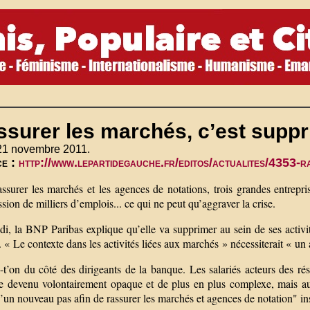
ssurer les marchés, c’est supp
 21 novembre 2011.
ce :
http://www.lepartidegauche.fr/editos/actualites/4353-r
ssurer les marchés et les agences de notations, trois grandes entrepri
sion de milliers d’emplois... ce qui ne peut qu’aggraver la crise.
di, la BNP Paribas explique qu’elle va supprimer au sein de ses activi
 « Le contexte dans les activités liées aux marchés » nécessiterait « un 
-t’on du côté des dirigeants de la banque. Les salariés acteurs des résu
e devenu volontairement opaque et de plus en plus complexe, mais a
d’un nouveau pas afin de rassurer les marchés et agences de notation" ins