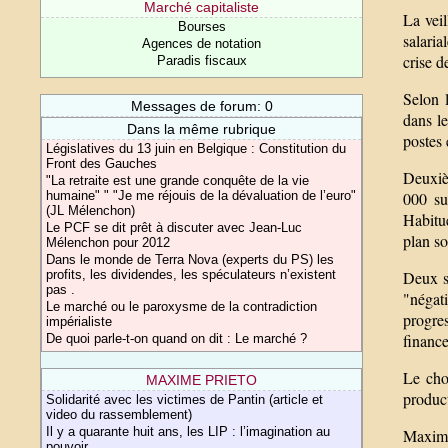
Marché capitaliste
La veil
Bourses
salaria
Agences de notation
crise d
Paradis fiscaux
Selon 
Messages de forum: 0
dans l
Dans la même rubrique
postes 
Législatives du 13 juin en Belgique : Constitution du
Front des Gauches
Deuxiè
"La retraite est une grande conquête de la vie
humaine" " "Je me réjouis de la dévaluation de l’euro"
000 su
(JL Mélenchon)
Habitu
Le PCF se dit prêt à discuter avec Jean-Luc
plan so
Mélenchon pour 2012
Dans le monde de Terra Nova (experts du PS) les
profits, les dividendes, les spéculateurs n’existent
Deux s
pas .
"négat
Le marché ou le paroxysme de la contradiction
progre
impérialiste
finance
De quoi parle-t-on quand on dit : Le marché ?
Le choi
MAXIME PRIETO
product
Solidarité avec les victimes de Pantin (article et
video du rassemblement)
Il y a quarante huit ans, les LIP : l’imagination au
Maxime
pouvoir