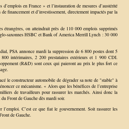
s d’emplois en France » et l’instauration de mesures d’austérité
s de financement et d’investissement, directement impactés par la
s étrangères, on atteindrait près de 110 000 emplois supprimés
s anglo-saxonnes HSBC et Bank of America Merrill Lynch : 30 000
dial, PSA annonce mardi la suppression de 6 800 postes dont 5
t 800 intérimaires, 2 200 prestataires extérieurs et 1 900 CDI.
loppement (R&D) sont ceux qui paieront au prix le plus fort ce
sage.
cé le constructeur automobile de dégrader sa note de "stable" à
énoncer ce mécanisme. « Alors que les bénéfices de l’entreprise
lliers de travailleurs pour rassurer les marchés. Ainsi donc la
t du Front de Gauche dès mardi soir.
er l’emploi. C’est ce que fiat le gouvernement. Soit rassurer les
 Front de Gauche.