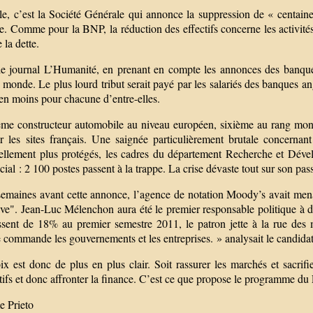
le, c’est la Société Générale qui annonce la suppression de « centaine
le. Comme pour la BNP, la réduction des effectifs concerne les activité
e la dette.
le journal L’Humanité, en prenant en compte les annonces des banque
e monde. Le plus lourd tribut serait payé par les salariés des banque
en moins pour chacune d’entre-elles.
me constructeur automobile au niveau européen, sixième au rang mon
r les sites français. Une saignée particulièrement brutale concernan
ellement plus protégés, les cadres du département Recherche et Déve
cial : 2 100 postes passent à la trappe. La crise dévaste tout sur son pas
emaines avant cette annonce, l’agence de notation Moody’s avait mena
ive". Jean-Luc Mélenchon aura été le premier responsable politique à d
ssent de 18% au premier semestre 2011, le patron jette à la rue des mi
 commande les gouvernements et les entreprises. » analysait le candida
x est donc de plus en plus clair. Soit rassurer les marchés et sacrifi
ifs et donc affronter la finance. C’est ce que propose le programme du
 Prieto