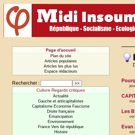
Page d'accueil
Plan du site
Articles populaires
D
Articles les plus lus
Espace rédacteurs
Pourq
Rechercher :
jeu
Culture Regards critiques
CAPIT
Actualité
Gauche et anticapitalistes
mar
Capitalisme Economie Fascisme
Les B
Droite française
Emancipation
ven
Environnement
Evan 
France Vers 6è république
Histoire
sa