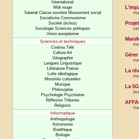
International
L’imp
Midi rouge
Salariat Classe ouvrière Mouvement social
mar
Socialisme Communisme
Projet
Société (échos)
Sociologie Sciences politiques
sam
Union européenne
Manif
Sciences et techniques
ma
Cinéma Télé
Culture Art
Gérer 
Géographie
mar
Langues Linguistique
Littérature Poésie
La rév
Lutte idéologique
ma
Minorités culturelles
Musique
La 5G 
Philosophie
jeu
Psychologie Psychiatrie
Réflexion Tribunes
AFFA
Religions
mar
Informatique
Anthropologie
Astronomie
Bioéthique
Biologie